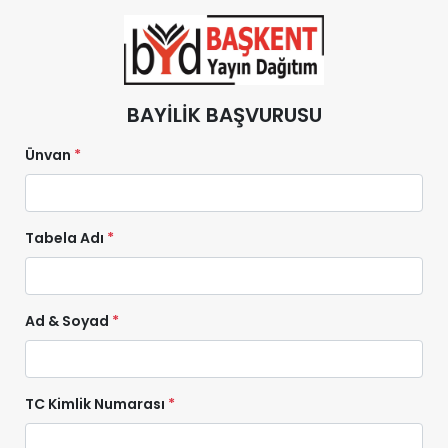
superKET E-ticaret ve Pazaryeri Entegrasyon Çözümleri
Tüm Alışverişlerinizde Kargo Ücretsiz!
40.000 TL ve Üstü Tüm Al
BAYİLİK BAŞVURUSU
Ünvan
*
Tabela Adı
*
Ad & Soyad
*
TC Kimlik Numarası
*