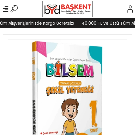
m Alışverişlerinizde Kargo Ücretsiz!
40.000 TL ve Üstü Tüm Alış