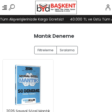
üm Alışverişlerinizde Kargo Ücretsiz!
40.000 TL ve Üstü Tüm Alı
Mantık Deneme
Filtreleme
Sıralama
2026 Sayısal Sözel Mantık