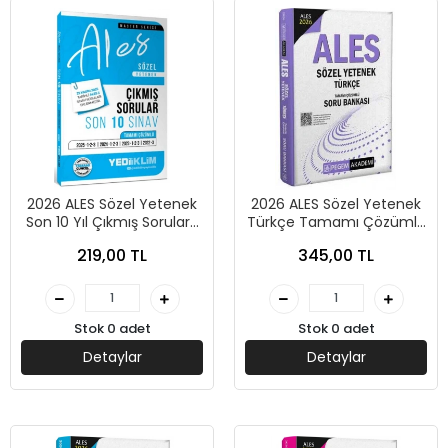
2026 ALES Sözel Yetenek
2026 ALES Sözel Yetenek
Son 10 Yıl Çıkmış Sorular-
Türkçe Tamamı Çözümlü
Yediiklim Yayınları
Soru Bankası-Pegem
219,00 TL
345,00 TL
Yayınları
Stok 0 adet
Stok 0 adet
Detaylar
Detaylar