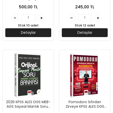
Problemler Soru Bankası -
Yargı Yayınları
500,00 TL
245,00 TL
Yargı yayınları
Stok 10 adet
Stok 12 adet
Detaylar
Detaylar
2026 KPSS ALES DGS MEB-
Pomodoro Sıfırdan
AGS Sayısal Mantık Soru-
Zirveye KPSS ALES DGS
Yargı Yayınları
MEB-AGS TYT-AYT