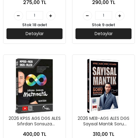
275,00 TL
290,00 TL
Matematik Canlı Ders
Kitabı-İlyas Güneş-Yargı
Yayınevi
Stok 18 adet
Stok 9 adet
Detaylar
Detaylar
2026 KPSS AGS DGS ALES
2026 MEB-AGS ALES DGS
Sıfırdan Sonsuza
Sayısal Mantık Soru
Matematik - Doktrin
Bankası-Yargı Yayınları
400,00 TL
310,00 TL
Yayınları