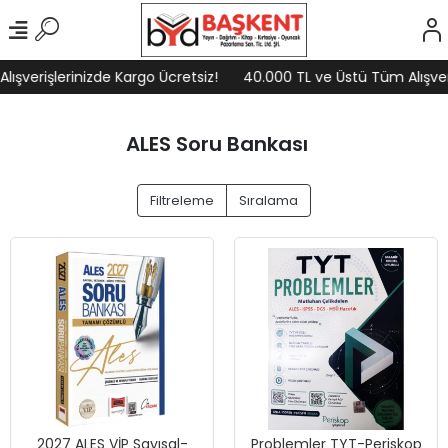
erişlerinizde Kargo Ücretsiz!
40.000 TL ve Üstü Tüm Alışverişle
ALES Soru Bankası
Filtreleme
Sıralama
2027 ALES VİP Sayısal-
Problemler TYT-Periskop