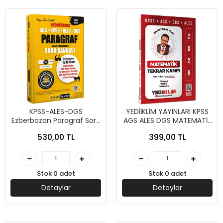
KPSS-ALES-DGS
YEDİİKLİM YAYINLARI KPSS
Ezberbozan Paragraf Soru
AGS ALES DGS MATEMATİK
Bankası (İADESİZ) -
T.KAMPI 2026
530,00 TL
399,00 TL
Pegem Yayınları
Stok 0 adet
Stok 0 adet
Detaylar
Detaylar