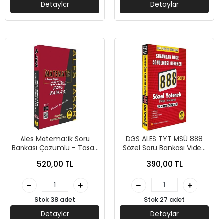
Detaylar
Detaylar
Ales Matematik Soru
DGS ALES TYT MSÜ 888
Bankası Çözümlü - Tasarı
Sözel Soru Bankası Video
Yayınları
Çözümlü - Tasarı
520,00 TL
390,00 TL
Yayınları
Stok 38 adet
Stok 27 adet
Detaylar
Detaylar