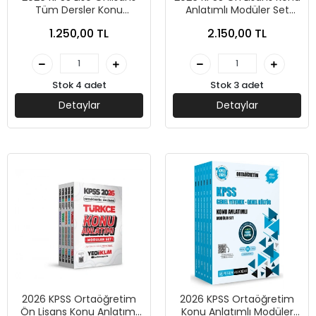
Tüm Dersler Konu
Anlatımlı Modüler Set
Anlatımlı Set-Yargı
Genel Yetenek Genel
1.250,00 TL
2.150,00 TL
Yayınları
Kültür (6 Kitap) -Pegem
Akademi
Stok 4 adet
Stok 3 adet
Detaylar
Detaylar
2026 KPSS Ortaöğretim
2026 KPSS Ortaöğretim
Ön Lisans Konu Anlatımı
Konu Anlatımlı Modüler