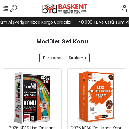
m Alışverişlerinizde Kargo Ücretsiz!
40.000 TL ve Üstü Tüm Alış
Modüler Set Konu
Filtreleme
Sıralama
2026 KPSS Lise Önlisans
2026 KPSS Ön Lisans Konu