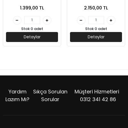
Modüler Set - Yediiklim
Set Genel Yetenek Genel
1.399,00 TL
2.150,00 TL
Yayınları
Kültür (6 Kitap)-Pegem
Yayınları
Stok 0 adet
Stok 0 adet
Detaylar
Detaylar
Yardım
Sıkça Sorulan
Müşteri Hizmetleri
Lazım Mı?
Sorular
0312 341 42 86