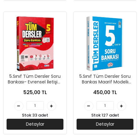
5.Sınıf Tüm Dersler Soru
5.Sınıf Tüm Dersler Soru
Bankası- Evrensel İletişim
Bankas Maarif Modeliı
Yayınları
Mavi Kitap - Editör
525,00 TL
450,00 TL
Yayınları
Stok 33 adet
Stok 127 adet
Detaylar
Detaylar