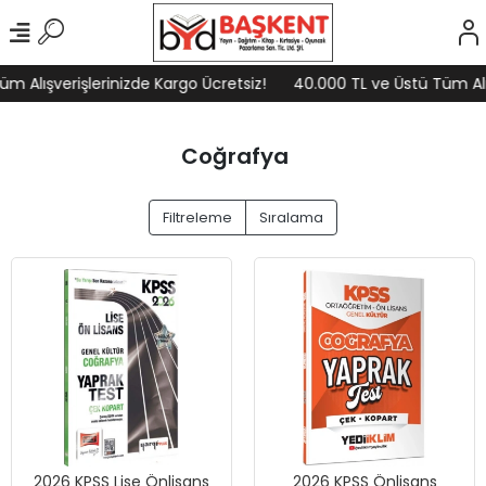
m Alışverişlerinizde Kargo Ücretsiz!
40.000 TL ve Üstü Tüm Alış
Coğrafya
Filtreleme
Sıralama
2026 KPSS Lise Önlisans
2026 KPSS Önlisans