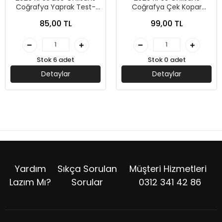
Coğrafya Yaprak Test-
Coğrafya Çek Kopar
Yargı Yayınları
Yaprak Test-Yediiklim
85,00 TL
99,00 TL
Yayınları
Stok 6 adet
Stok 0 adet
Detaylar
Detaylar
Yardım
Sıkça Sorulan
Müşteri Hizmetleri
Lazım Mı?
Sorular
0312 341 42 86