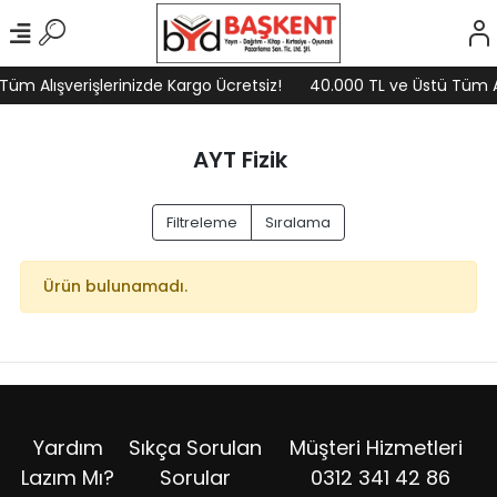
üm Alışverişlerinizde Kargo Ücretsiz!
40.000 TL ve Üstü Tüm Alı
AYT Fizik
Filtreleme
Sıralama
Ürün bulunamadı.
Yardım
Sıkça Sorulan
Müşteri Hizmetleri
Lazım Mı?
Sorular
0312 341 42 86