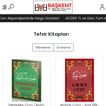
üm Alışverişlerinizde Kargo Ücretsiz!
40.000 TL ve Üstü Tüm Alı
Tefsir Kitapları
Filtreleme
Sıralama
Tebareke Cüzü (Ayfa-
Amme Cüzü - Kod 019-