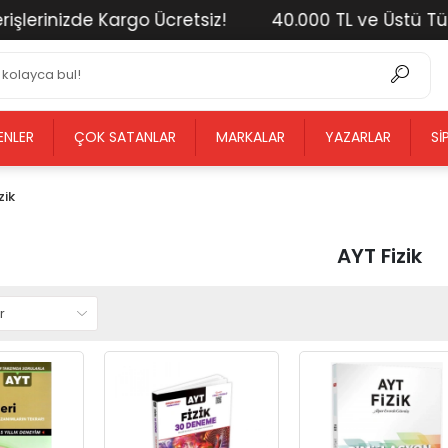
inizde Kargo Ücretsiz!
40.000 TL ve Üstü Tüm Alış
ENLER
ÇOK SATANLAR
MARKALAR
YAZARLAR
SI
zik
AYT Fizik