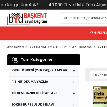
rgo Ücretsiz!
40.000 TL ve Üstü Tüm Alışverişler
YENI EKLEN
Ana Sayfa
AYT HAZIRLIK 2.OTURUM
AYT Deneme
AYT Fi
Tüm Kategoriler
+
OKUL ÖNCESİ (2-6 YAŞ) KİTAPLAR
+
1.SINIF OKUMA YAZMA
+
BİLSEM HAZIRLIK KİTAPLARI
+
İOKBS BURSLULUK SINAVI