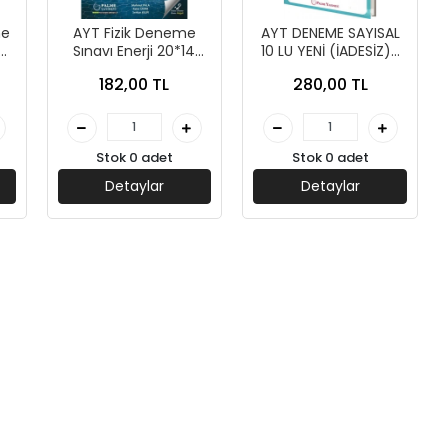
me
AYT Fizik Deneme
AYT DENEME SAYISAL
Sınavı Enerji 20*14
10 LU YENİ (İADESİZ)-
(İADESİZ)- Palme
PALME YAYINLARI
182,00 TL
280,00 TL
Yayınları
Stok 0 adet
Stok 0 adet
Detaylar
Detaylar