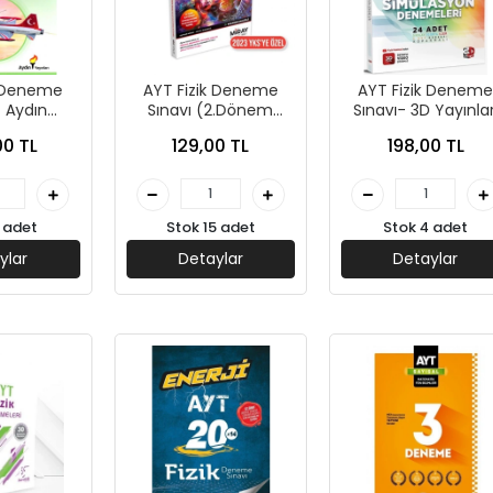
k Deneme
AYT Fizik Deneme
AYT Fizik Denem
- Aydın
Sınavı (2.Dönem
Sınavı- 3D Yayınlar
ları
Konularını İçermez) -
00 TL
129,00 TL
198,00 TL
Miray Yayınları
 adet
Stok 15 adet
Stok 4 adet
ylar
Detaylar
Detaylar