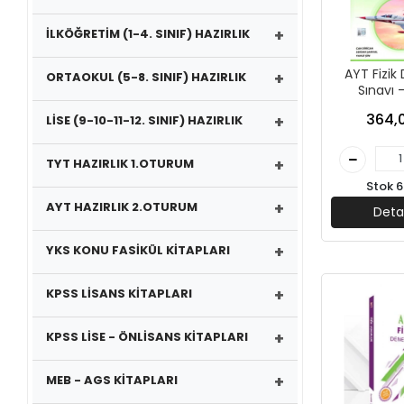
+
İLKÖĞRETİM (1-4. SINIF) HAZIRLIK
AYT Fizi
+
ORTAOKUL (5-8. SINIF) HAZIRLIK
Sınavı 
Yayın
364,
+
LİSE (9-10-11-12. SINIF) HAZIRLIK
+
TYT HAZIRLIK 1.OTURUM
Stok 6
+
AYT HAZIRLIK 2.OTURUM
Deta
+
YKS KONU FASİKÜL KİTAPLARI
+
KPSS LİSANS KİTAPLARI
+
KPSS LİSE - ÖNLİSANS KİTAPLARI
+
MEB - AGS KİTAPLARI