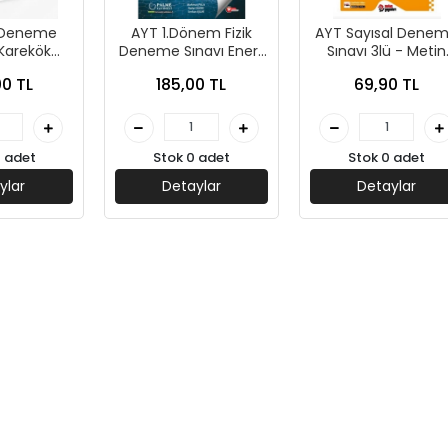
k Deneme
AYT 1.Dönem Fizik
AYT Sayısal Dene
 Karekök
Deneme Sınavı Enerji
Sınavı 3lü - Metin
ları
20*14 (İADESİZ)-
Yayınları
0 TL
185,00 TL
69,90 TL
Palme Yayınları
1 adet
Stok 0 adet
Stok 0 adet
ylar
Detaylar
Detaylar