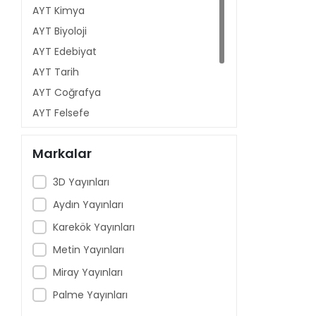
AYT Kimya
AYT Biyoloji
AYT Edebiyat
AYT Tarih
AYT Coğrafya
AYT Felsefe
AYT Din Kültürü
Markalar
AYT Fen Bilimleri
AYT Sosyal Bilimler
3D Yayınları
Aydın Yayınları
Karekök Yayınları
Metin Yayınları
Miray Yayınları
Palme Yayınları