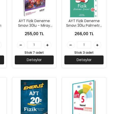
e
AYT Fizik Deneme
AYT Fizik Deneme
ı
Sınavı 30lu - Miray
Sınavı 30lu Palmetre
Yayınları
(İADESİZ)- Palme
255,00 TL
266,00 TL
Yayınları
Stok 7 adet
Stok 3 adet
Detaylar
Detaylar