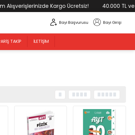
verişlerinizde Kargo Ücretsiz!
40.000 TL ve Üstü 
Bayi Başvurusu
Bayi Girişi
PARIŞ TAKIP
İLETIŞIM