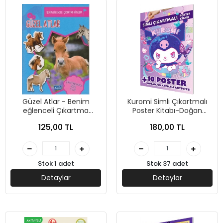
Güzel Atlar - Benim
Kuromi Simli Çıkartmalı
eğlenceli Çıkartma
Poster Kitabı-Doğan
Kitabım-Kolektif-Parıltı
Çocuk
125,00 TL
180,00 TL
Yayınları
Stok 1 adet
Stok 37 adet
Detaylar
Detaylar