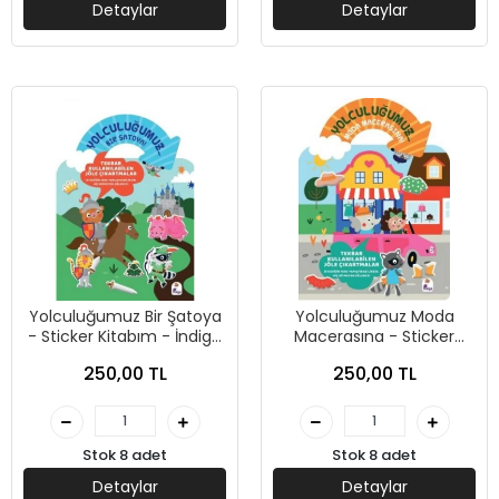
Detaylar
Detaylar
Yolculuğumuz Bir Şatoya
Yolculuğumuz Moda
- Sticker Kitabım - İndigo
Macerasına - Sticker
Çocuk Yayınları
Kitabım - İndigo Çocuk
250,00 TL
250,00 TL
Yayınları
Stok 8 adet
Stok 8 adet
Detaylar
Detaylar