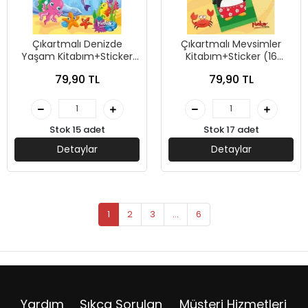
Çıkartmalı Denizde
Çıkartmalı Mevsimler
Yaşam Kitabım+Sticker
Kitabım+Sticker (16
(16 Sayfa) - Pinokyo
Sayfa) - Pinokyo Yayınları
79,90 TL
79,90 TL
Yayınları
Stok 15 adet
Stok 17 adet
Detaylar
Detaylar
1
2
3
...
6
Yardım
Sıkça Sorulan
Müşteri Hizmetleri