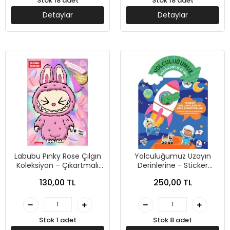
Stok 18 adet
Stok 18 adet
Detaylar
Detaylar
Labubu Pınky Rose Çılgın
Yolculuğumuz Uzayın
Koleksiyon – Çıkartmalı
Derinlerine - Sticker
Boyama Kitabı-Doğan
Kitabım - İndigo Çocuk
130,00 TL
250,00 TL
Çocuk
Yayınları
Stok 1 adet
Stok 8 adet