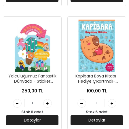
Yolculuğumuz Fantastik
Kapibara Boya Kitabı-
Dünyada - Sticker
Hediye Çıkartmalı-
Kitabım - İndigo Çocuk
Bookalemun Yayınları
250,00 TL
100,00 TL
Yayınları
Stok 6 adet
Stok 6 adet
Detaylar
Detaylar