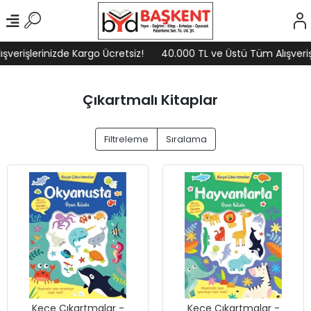
şlerinizde Kargo Ücretsiz!
40.000 TL ve Üstü Tüm Alışverişlerin
Çıkartmalı Kitaplar
Filtreleme
Sıralama
Keçe Çıkartmalar -
Keçe Çıkartmalar -