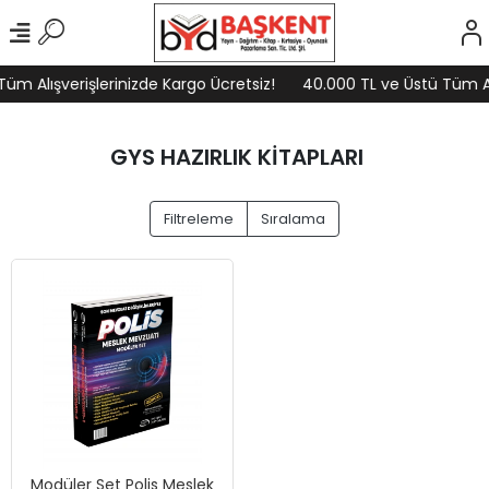
üm Alışverişlerinizde Kargo Ücretsiz!
40.000 TL ve Üstü Tüm Alı
GYS HAZIRLIK KİTAPLARI
Filtreleme
Sıralama
Modüler Set Polis Meslek