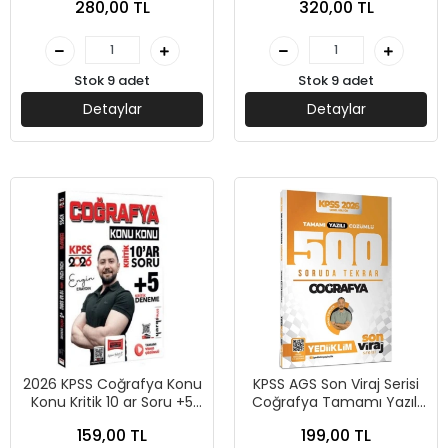
280,00 TL
320,00 TL
Stok 9 adet
Stok 9 adet
Detaylar
Detaylar
2026 KPSS Coğrafya Konu
KPSS AGS Son Viraj Serisi
Konu Kritik 10 ar Soru +5
Coğrafya Tamamı Yazılı
Kritik Deneme-Engin
Çözümlü 500 Soruda
159,00 TL
199,00 TL
Eraydın-Yargı
Genel Tekrar Kampı-