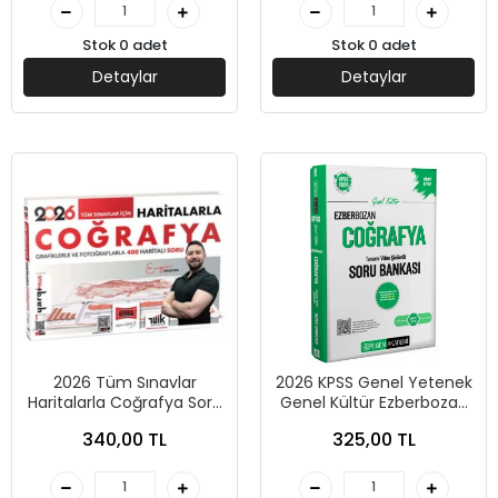
Stok 0 adet
Stok 0 adet
Detaylar
Detaylar
2026 Tüm Sınavlar
2026 KPSS Genel Yetenek
Haritalarla Coğrafya Soru
Genel Kültür Ezberbozan
-Yargı Yayınları
Coğrafya Tamamı Video
340,00 TL
325,00 TL
Çözümlü Soru Bankası-
Pegem Akademi Yayıncılık