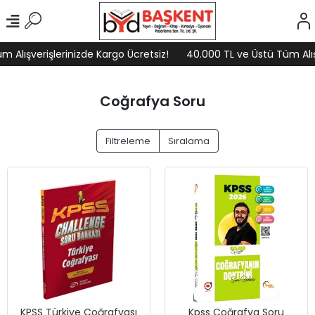
Alışverişlerinizde Kargo Ücretsiz!
40.000 TL ve Üstü Tüm Alışve
Coğrafya Soru
Filtreleme
Sıralama
KPSS Türkiye Coğrafyası
Kpss Coğrafya Soru