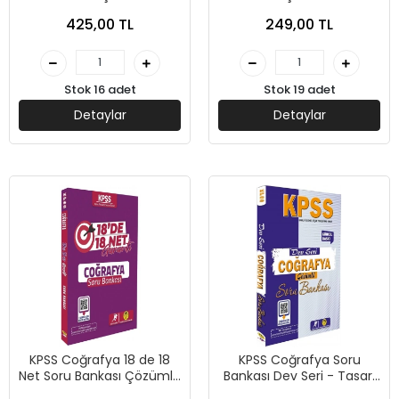
Coğrafya Soru Bankası-
Atölye-Yediiklim Yayınları
425,00 TL
249,00 TL
Yargı Yayınları
Stok 16 adet
Stok 19 adet
Detaylar
Detaylar
KPSS Coğrafya 18 de 18
KPSS Coğrafya Soru
Net Soru Bankası Çözümlü
Bankası Dev Seri - Tasarı
- Tasarı Yayınları
Yayınları