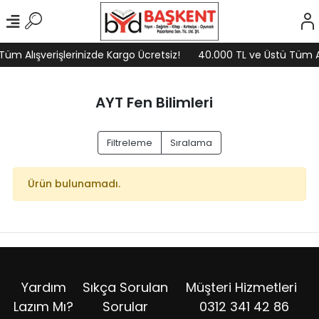
üm Alışverişlerinizde Kargo Ücretsiz!
40.000 TL ve Üstü Tüm Alı
AYT Fen Bilimleri
Filtreleme
Sıralama
Ürün bulunamadı.
Yardım
Sıkça Sorulan
Müşteri Hizmetleri
Lazım Mı?
Sorular
0312 341 42 86