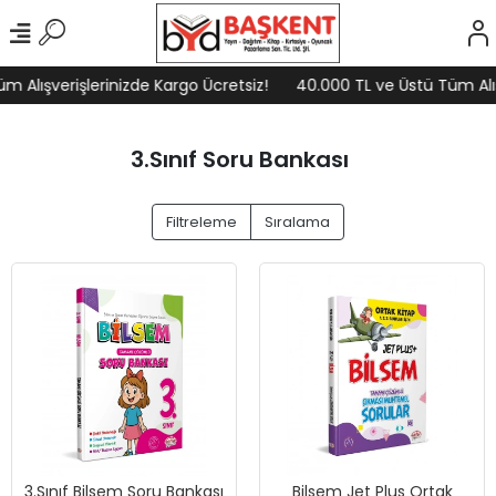
 Alışverişlerinizde Kargo Ücretsiz!
40.000 TL ve Üstü Tüm Alışv
3.Sınıf Soru Bankası
Filtreleme
Sıralama
3.Sınıf Bilsem Soru Bankası
Bilsem Jet Plus Ortak