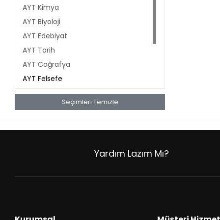
AYT Kimya
AYT Biyoloji
AYT Edebiyat
AYT Tarih
AYT Coğrafya
AYT Felsefe
AYT Din Kültürü
Seçimleri Temizle
AYT Fen Bilimleri
AYT Sosyal Bilimler
Yardım Lazım Mı?
Kurumsal
Müşteri Hizmet