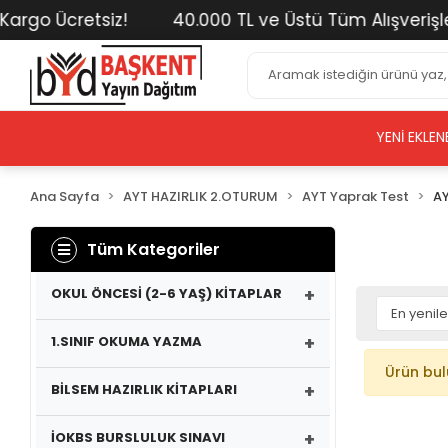
o Ücretsiz!
40.000 TL ve Üstü Tüm Alışverişlerini
YENI EKLEN
Ana Sayfa
AYT HAZIRLIK 2.OTURUM
AYT Yaprak Test
AY
Tüm Kategoriler
+
OKUL ÖNCESİ (2-6 YAŞ) KİTAPLAR
+
1.SINIF OKUMA YAZMA
Ürün bu
+
BİLSEM HAZIRLIK KİTAPLARI
+
İOKBS BURSLULUK SINAVI