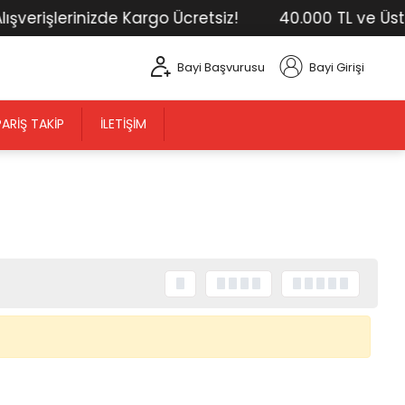
işlerinizde Kargo Ücretsiz!
40.000 TL ve Üstü Tüm
Bayi Başvurusu
Bayi Girişi
PARIŞ TAKIP
İLETIŞIM