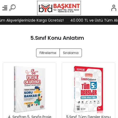
Alışverişlerinizde Kargo Ücretsiz!
40.000 TL ve Üstü Tüm Alışv
5.Sınıf Konu Anlatım
Filtreleme
Sıralama
4. Sınıftan 5. Sınıfa Proje
5.Sınıf Tüm Dersler Konu