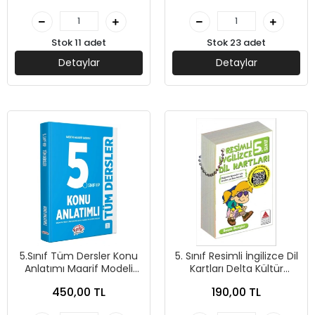
Stok 11 adet
Stok 23 adet
Detaylar
Detaylar
5.Sınıf Tüm Dersler Konu
5. Sınıf Resimli İngilizce Dil
Anlatımı Maarif Modeli
Kartları Delta Kültür
Mavi Kitap - Editör
Yayınları
450,00 TL
190,00 TL
Yayınları