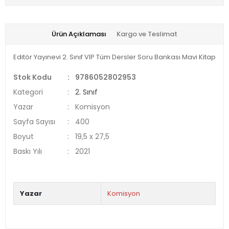
Ürün Açıklaması
Kargo ve Teslimat
Editör Yayınevi 2. Sınıf VIP Tüm Dersler Soru Bankası Mavi Kitap
Stok Kodu
:
9786052802953
Kategori
:
2. Sınıf
Yazar
:
Komisyon
Sayfa Sayısı
:
400
Boyut
:
19,5 x 27,5
Baskı Yılı
:
2021
Yazar
Komisyon