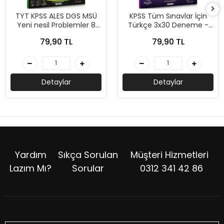
TYT KPSS ALES DGS MSÜ
KPSS Tüm Sınavlar İçin
Yeni nesil Problemler 8
Türkçe 3x30 Deneme -
Deneme - Peramila
Peramila Yayıncılık
79,90 TL
79,90 TL
Yayıncılık
Detaylar
Detaylar
Yardım
Sıkça Sorulan
Müşteri Hizmetleri
Lazım Mı?
Sorular
0312 341 42 86