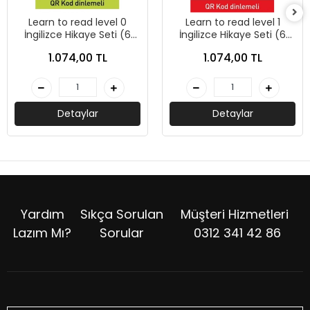
Learn to read level 0
Learn to read level 1
İngilizce Hikaye Seti (6
İngilizce Hikaye Seti (6
Kitap)- Mk Publications
Kitap)- Mk Publications
1.074,00 TL
1.074,00 TL
Detaylar
Detaylar
Yardım
Sıkça Sorulan
Müşteri Hizmetleri
Lazım Mı?
Sorular
0312 341 42 86