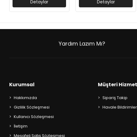
Detaylar
Detaylar
AKIL OYUNLARI + PUZZLE
CEP KİTAPLARI
+
SÖZLÜK ÇEŞİTLERİ
Yardım Lazım Mı?
+
ATLAS ÇEŞİTLERİ
+
KUR'AN-I KERİM - YASİN-İ ŞERİF
KONUŞMA KLAVUZLARI
Kurumsal
Müşteri Hizmet
Hakkımızda
Sipariş Takip
Gizlilik Sözleşmesi
Havale Bildirimler
Kullanıcı Sözleşmesi
İletişim
Mesafeli Satış Sözleşmesi