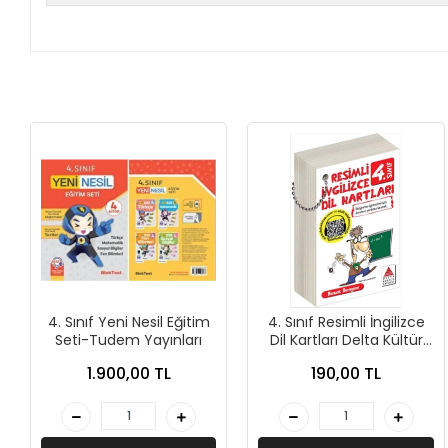
+
ÜNİVERSİTE DERS KİTAPLARI
+
ROMAN - KÜLTÜR KİTAPLARI
+
HİKAYE - ÇOCUK KİTAPLARI
+
KUTULU SETLER
İNGİLİZCE HİKAYE KİTAPLARI
ALMANCA HİKAYE KİTAPLARI
MANGA - ÇİZGİ ROMAN
4. Sınıf Yeni Nesil Eğitim
4. Sınıf Resimli İngilizce
FUTBOL - SPORCU KİTAPLARI
Seti-Tudem Yayınları
Dil Kartları Delta Kültür
Yayınları
1.900,00 TL
190,00 TL
+
HOBİ - BULMACA KİTAPLARI
BOYAMA - MANDALA KİTAPLARI