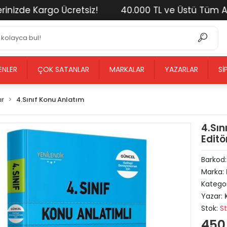
zde Kargo Ücretsiz!
40.000 TL ve Üstü Tüm Alışver
ENLER
ÇOK SATANLAR
MARKALAR
YAZARLAR
SI
ar
4.Sınıf Konu Anlatım
4.Sın
Editö
Barkod
Marka:
Kategor
Yazar:
Stok:
S
450