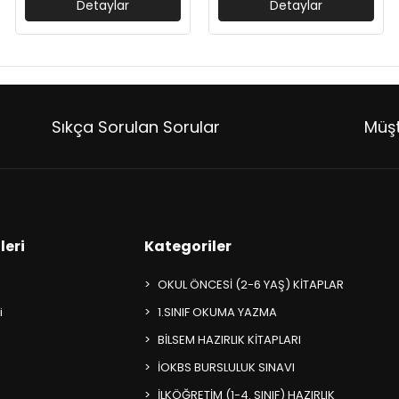
Detaylar
Detaylar
Sıkça Sorulan Sorular
Müşt
leri
Kategoriler
OKUL ÖNCESİ (2-6 YAŞ) KİTAPLAR
i
1.SINIF OKUMA YAZMA
BİLSEM HAZIRLIK KİTAPLARI
İOKBS BURSLULUK SINAVI
İLKÖĞRETİM (1-4. SINIF) HAZIRLIK