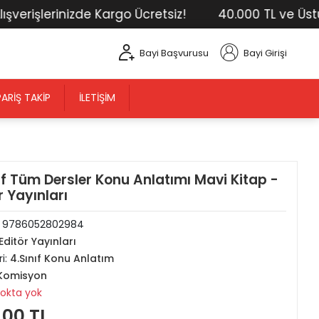
işlerinizde Kargo Ücretsiz!
40.000 TL ve Üstü Tüm
Bayi Başvurusu
Bayi Girişi
PARIŞ TAKIP
İLETIŞIM
ıf Tüm Dersler Konu Anlatımı Mavi Kitap -
r Yayınları
:
9786052802984
Editör Yayınları
i:
4.Sınıf Konu Anlatım
Komisyon
tokta yok
,00 TL