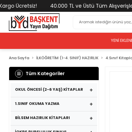
o Ücretsiz!
40.000 TL ve Üstü Tüm Alışverişlerini
YENI EKLEN
Ana Sayfa
İLKÖĞRETİM (1-4. SINIF) HAZIRLIK
4.Sınıf Kitapl
Tüm Kategoriler
+
OKUL ÖNCESİ (2-6 YAŞ) KİTAPLAR
+
1.SINIF OKUMA YAZMA
+
BİLSEM HAZIRLIK KİTAPLARI
İOKBS BURSLULUK SINAVI