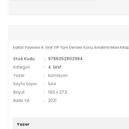
+
E-KPSS KİTAPLARI
+
DGS KİTAPLARI
+
ALES KİTAPLARI
Editör Yayınevi 4. Sınıf VIP Tüm Dersler Konu Anlatımlı Mavi Kita
+
YDS - YÖKDİL HAZIRLIK KİTAPLARI
Stok Kodu
:
9786052802984
ASKERİ LİSE - PMYO KİTAPLARI
Kategori
:
4. Sınıf
Yazar
:
Komisyon
YÖS KİTAPLARI
Sayfa Sayısı
:
544
DHBT HAZIRLIK KİTAPLARI
Boyut
:
19,5 x 27,5
Baskı Yılı
:
2021
GYS HAZIRLIK KİTAPLARI
SPK HAZIRLIK KİTAPLARI
Yazar