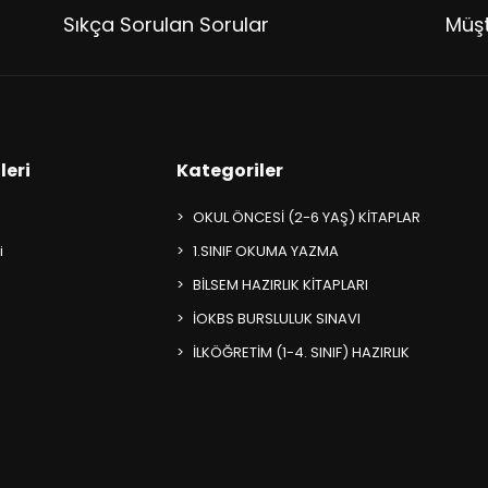
Sıkça Sorulan Sorular
Müşt
leri
Kategoriler
OKUL ÖNCESİ (2-6 YAŞ) KİTAPLAR
i
1.SINIF OKUMA YAZMA
BİLSEM HAZIRLIK KİTAPLARI
İOKBS BURSLULUK SINAVI
İLKÖĞRETİM (1-4. SINIF) HAZIRLIK