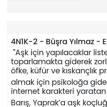
+
E-KPSS KİTAPLARI
+
DGS KİTAPLARI
+
ALES KİTAPLARI
4N1K-2 - Büşra Yılmaz - E
+
YDS - YÖKDİL HAZIRLIK KİTAPLARI
"Aşk için yapılacaklar li
ASKERİ LİSE - PMYO KİTAPLARI
toparlamakta giderek zorluk
YÖS KİTAPLARI
öfke, küfür ve kıskançlık p
DHBT HAZIRLIK KİTAPLARI
almak için psikoloğa gide
GYS HAZIRLIK KİTAPLARI
internet karakteri yarata
SPK HAZIRLIK KİTAPLARI
Barış, Yaprak’a aşk koçlu