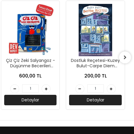
Çiz Çiz Zeki Salyangoz -
Dostluk Reçetesi-Kuzey
Düşünme Becerileri
Bulut-Carpe Diem
Etkinlikleri-Kolektif-
Kitapları
600,00 TL
200,00 TL
Sincap Kitap
Detaylar
Detaylar