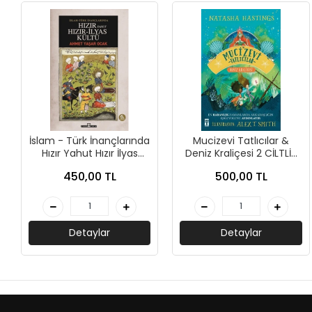
AKIL OYUNLARI + PUZZLE
CEP KİTAPLARI
+
SÖZLÜK ÇEŞİTLERİ
+
ATLAS ÇEŞİTLERİ
İslam - Türk İnançlarında
Mucizevi Tatlıcılar &
+
KUR'AN-I KERİM - YASİN-İ ŞERİF
Hızır Yahut Hızır İlyas
Deniz Kraliçesi 2 CİLTLİ-
Kültü-Ahmet Yaşar
Natasha Hastings-Genç
KONUŞMA KLAVUZLARI
450,00 TL
500,00 TL
Ocak-Timaş Tarih
Timaş
Detaylar
Detaylar