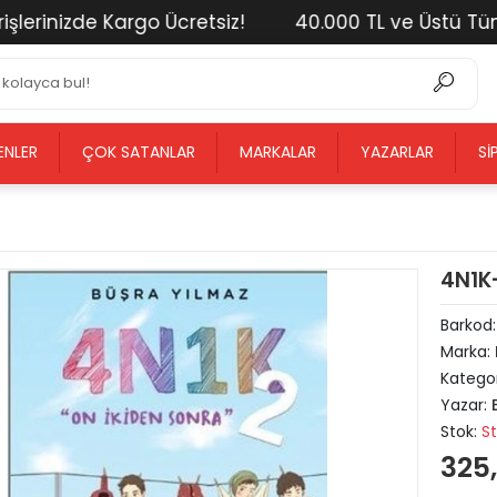
nizde Kargo Ücretsiz!
40.000 TL ve Üstü Tüm Alışv
ENLER
ÇOK SATANLAR
MARKALAR
YAZARLAR
SI
4N1K-
Barkod
Marka:
Kategor
Yazar:
Stok:
S
325