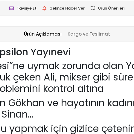
Tavsiye Et
Gelince Haber Ver
Ürün Önerileri
Ürün Açıklaması
Kargo ve Teslimat
psilon Yayınevi
stesi”ne uymak zorunda olan Y
 çeken Ali, mikser gibi sürekl
roblemini kontrol altına
n Gökhan ve hayatının kadının
n Sinan…
ğu yapmak için gizlice çeten