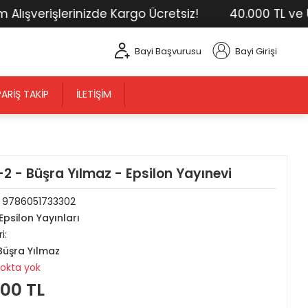
erişlerinizde Kargo Ücretsiz!
40.000 TL ve Üstü T
Bayi Başvurusu
Bayi Girişi
PARIŞ TAKIP
İLETIŞIM
2 - Büşra Yılmaz - Epsilon Yayınevi
:
9786051733302
Epsilon Yayınları
i:
Büşra Yılmaz
tokta yok
,00 TL