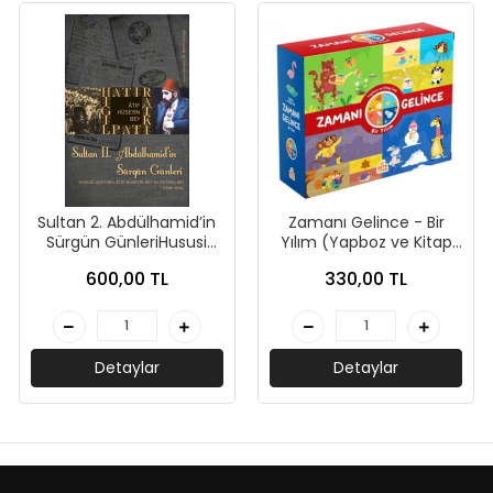
Sultan 2. Abdülhamid’in
Zamanı Gelince - Bir
Sürgün GünleriHususi
Yılım (Yapboz ve Kitap
Doktoru Atıf Hüseyin
Seti)-Kolektif-Bi Kutu
600,00 TL
330,00 TL
Beyin Hatıraları (1909-
Oyun
1918)-Kolektif-Timaş
Tarih
Detaylar
Detaylar