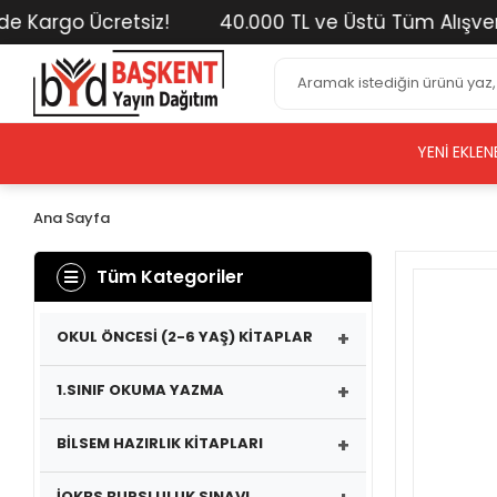
rgo Ücretsiz!
40.000 TL ve Üstü Tüm Alışverişleri
YENI EKLEN
Ana Sayfa
Tüm Kategoriler
+
OKUL ÖNCESİ (2-6 YAŞ) KİTAPLAR
+
1.SINIF OKUMA YAZMA
+
BİLSEM HAZIRLIK KİTAPLARI
İOKBS BURSLULUK SINAVI