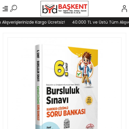
lışverişlerinizde Kargo Ücretsiz!
40.000 TL ve Üstü Tüm Alışver