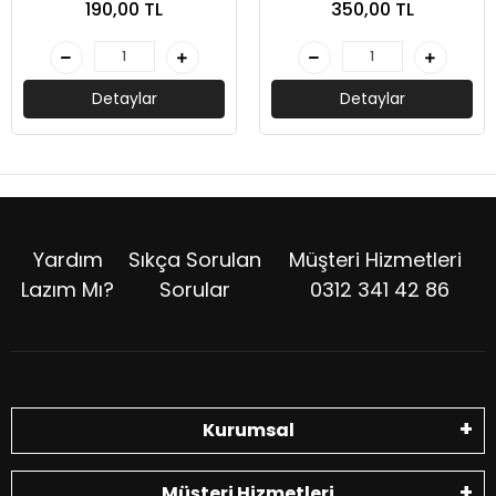
190,00 TL
350,00 TL
Yayınları
Detaylar
Detaylar
Yardım
Sıkça Sorulan
Müşteri Hizmetleri
Lazım Mı?
Sorular
0312 341 42 86
Kurumsal
Müşteri Hizmetleri