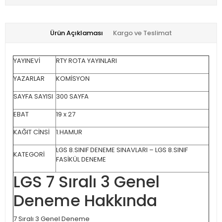
Ürün Açıklaması
Kargo ve Teslimat
YAYINEVİ
RTY ROTA YAYINLARI
YAZARLAR
KOMİSYON
SAYFA SAYISI
300 SAYFA
EBAT
19 x 27
KAĞIT CİNSİ
1.HAMUR
LGS 8.SINIF DENEME SINAVLARI – LGS 8.SINIF
KATEGORİ
FASİKÜL DENEME
LGS 7 Sıralı 3 Genel
Deneme Hakkında
7 Sıralı 3 Genel Deneme