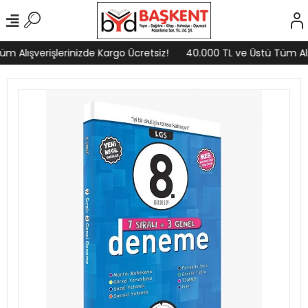
 Alışverişlerinizde Kargo Ücretsiz!
40.000 TL ve Üstü Tüm Alışv