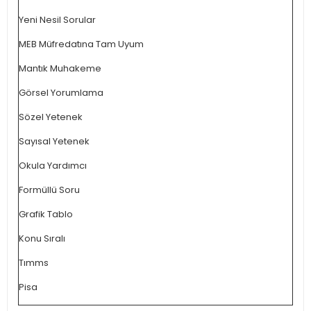
Yeni Nesil Sorular
MEB Müfredatına Tam Uyum
Mantık Muhakeme
Görsel Yorumlama
Sözel Yetenek
Sayısal Yetenek
Okula Yardımcı
Formüllü Soru
Grafik Tablo
Konu Sıralı
Tımms
Pisa