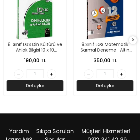
8. Sınıf LGS Din Kültürü ve
8.Sınıf LGS Matematik
Ahlak Bilgisi 10 x 10
Sarmal Deneme -Altın
Deneme- Altın Karma
Karma Yayınları
190,00 TL
350,00 TL
Yayınları
Detaylar
Detaylar
Yardım
Sıkça Sorulan
Müşteri Hizmetleri
Lazım Mı?
Sorular
0312 341 42 86