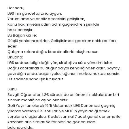
Her soru;
LGS`nin güncel tarzına uygun,
Yorumlama ve analiz becerisini geliştiren,
Konu hakimiyetini adım adım güçlendiren şekilde
hazırlanmıştır.
Bu Başarı Kiti ile:
Güçlü yanlarını belirler, Geliştirilmesi gereken noktaları fark
eder,
Çalışma rotanı doğru koordinatlarla oluşturursun.
Unutma:
LGS sadece bilgi değil; yön, strateji ve süre yönetimi ister.
Doğru koordinatı bulduğunda yol kendiliğinden açılır. Sayfayı
çevirdiğin anda, başarı yolculuğunun merkez noktası sensin.
Biz sadece sana ışık tutuyoruz.
Sunu;
Sevgili Öğrenciler, LGS sürecinde en önemli noktalardan biri
sınavın mantığına aşina olmaktır.
Gizli Yayınları olarak 15`li Matematik LGS Denemesi geçmiş
yıllarda yapılan LGS soruları ve MEB`in yayınladığı örnek
sorularla oluşturuldu. 8 adet sarmal 7 adet genel deneme ile
kazanımların sıraları ve tarihleri de göz önünde
bulunduruldu.