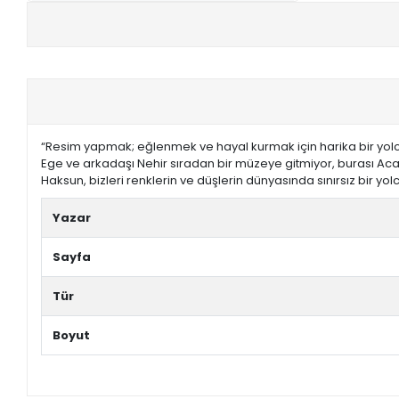
+
E-KPSS KİTAPLARI
+
DGS KİTAPLARI
+
ALES KİTAPLARI
“Resim yapmak; eğlenmek ve hayal kurmak için harika bir yolcul
+
YDS - YÖKDİL HAZIRLIK KİTAPLARI
Ege ve arkadaşı Nehir sıradan bir müzeye gitmiyor, burası Acay
Haksun, bizleri renklerin ve düşlerin dünyasında sınırsız bir yol
ASKERİ LİSE - PMYO KİTAPLARI
Yazar
YÖS KİTAPLARI
Sayfa
DHBT HAZIRLIK KİTAPLARI
Tür
GYS HAZIRLIK KİTAPLARI
Boyut
SPK HAZIRLIK KİTAPLARI