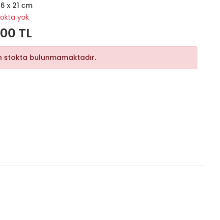
16 x 21 cm
tokta yok
,00 TL
n stokta bulunmamaktadır.