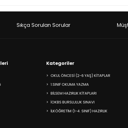
Sıkça Sorulan Sorular
Müşt
leri
Kategoriler
OKUL ÖNCESİ (2-6 YAŞ) KİTAPLAR
i
1.SINIF OKUMA YAZMA
BİLSEM HAZIRLIK KİTAPLARI
İOKBS BURSLULUK SINAVI
İLKÖĞRETİM (1-4. SINIF) HAZIRLIK