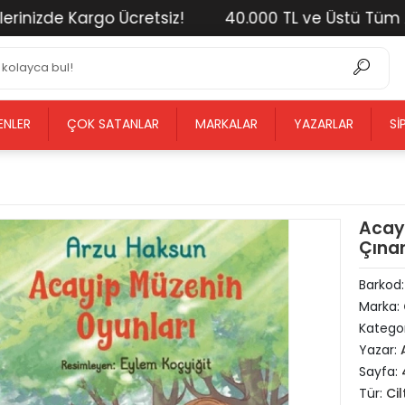
izde Kargo Ücretsiz!
40.000 TL ve Üstü Tüm Alışve
ENLER
ÇOK SATANLAR
MARKALAR
YAZARLAR
SI
Acayi
Çınar
Barkod
Marka:
Kategor
Yazar:
Sayfa:
Tür:
Cil