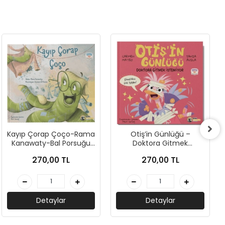
Kayıp Çorap Çoço-Rama
Otiş’in Günlüğü –
Kanawaty-Bal Porsuğu
Doktora Gitmek
Yayınları
İstemiyor-Carmen
270,00 TL
270,00 TL
Mateo-Bal Porsuğu
Detaylar
Detaylar