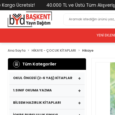
go Ücretsiz!
40.000 TL ve Üstü Tüm Alışverişlerin
YENI EKLEN
Ana Sayfa
HİKAYE - ÇOCUK KİTAPLARI
Hikaye
Tüm Kategoriler
+
OKUL ÖNCESİ (2-6 YAŞ) KİTAPLAR
+
1.SINIF OKUMA YAZMA
+
BİLSEM HAZIRLIK KİTAPLARI
İOKBS BURSLULUK SINAVI