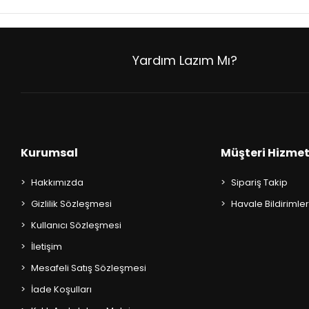
AKIL OYUNLARI + PUZZLE
CEP KİTAPLARI
Yardım Lazım Mı?
+
SÖZLÜK ÇEŞİTLERİ
+
ATLAS ÇEŞİTLERİ
+
KUR'AN-I KERİM - YASİN-İ ŞERİF
Kurumsal
Müşteri Hizmet
KONUŞMA KLAVUZLARI
Hakkımızda
Sipariş Takip
Gizlilik Sözleşmesi
Havale Bildirimler
Kullanıcı Sözleşmesi
İletişim
Mesafeli Satış Sözleşmesi
İade Koşulları