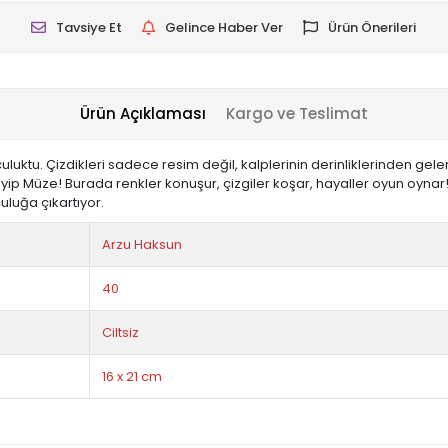
Tavsiye Et
Gelince Haber Ver
Ürün Önerileri
Ürün Açıklaması
Kargo ve Teslimat
uktu. Çizdikleri sadece resim değil, kalplerinin derinliklerinden gel
ip Müze! Burada renkler konuşur, çizgiler koşar, hayaller oyun oynar! H
culuğa çıkartıyor.
Arzu Haksun
40
Ciltsiz
16 x 21 cm