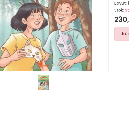
Boyut:
Stok:
S
230
Ürü