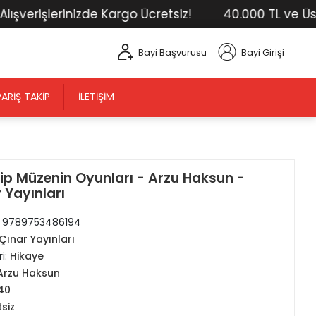
rişlerinizde Kargo Ücretsiz!
40.000 TL ve Üstü Tü
Bayi Başvurusu
Bayi Girişi
PARIŞ TAKIP
İLETIŞIM
p Müzenin Oyunları - Arzu Haksun -
 Yayınları
:
9789753486194
Çınar Yayınları
i:
Hikaye
Arzu Haksun
40
tsiz