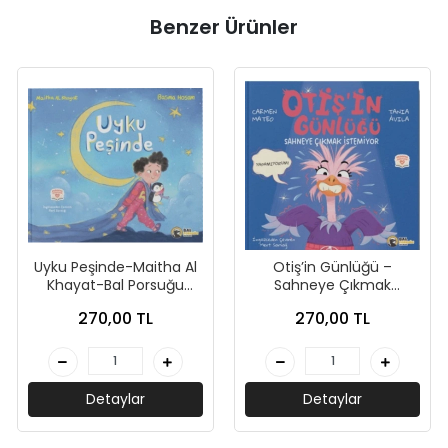
Benzer Ürünler
Uyku Peşinde-Maitha Al
Otiş’in Günlüğü –
Khayat-Bal Porsuğu
Sahneye Çıkmak
Yayınları
İstemiyor-Carmen
270,00 TL
270,00 TL
Mateo-Bal Porsuğu
Detaylar
Detaylar