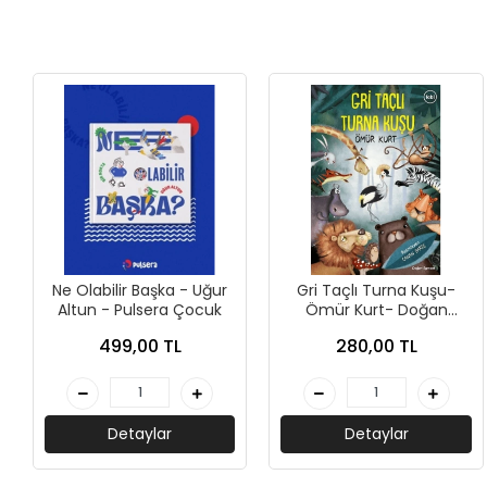
+
ÜNİVERSİTE DERS KİTAPLARI
+
ROMAN - KÜLTÜR KİTAPLARI
+
HİKAYE - ÇOCUK KİTAPLARI
+
KUTULU SETLER
İNGİLİZCE HİKAYE KİTAPLARI
ALMANCA HİKAYE KİTAPLARI
Ne Olabilir Başka - Uğur
Gri Taçlı Turna Kuşu-
MANGA - ÇİZGİ ROMAN
Altun - Pulsera Çocuk
Ömür Kurt- Doğan
Çocuk
499,00 TL
280,00 TL
FUTBOL - SPORCU KİTAPLARI
+
HOBİ - BULMACA KİTAPLARI
Detaylar
Detaylar
BOYAMA - MANDALA KİTAPLARI