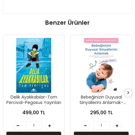
Benzer Ürünler
Delik Ayakkabılar-Tom
Bebeğinizin Duyusal
Percival-Pegasus Yayınları
Sinyallerini Anlamak-
Angie Voss-Doğan
499,00 TL
295,00 TL
Kitapçılık