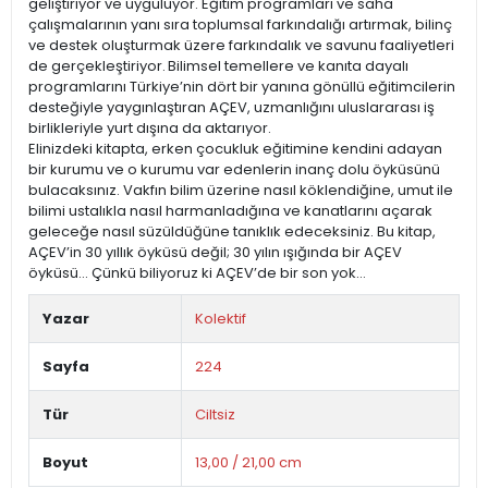
geliştiriyor ve uyguluyor. Eğitim programları ve saha
çalışmalarının yanı sıra toplumsal farkındalığı artırmak, bilinç
ve destek oluşturmak üzere farkındalık ve savunu faaliyetleri
de gerçekleştiriyor. Bilimsel temellere ve kanıta dayalı
programlarını Türkiye’nin dört bir yanına gönüllü eğitimcilerin
desteğiyle yaygınlaştıran AÇEV, uzmanlığını uluslararası iş
birlikleriyle yurt dışına da aktarıyor.
Elinizdeki kitapta, erken çocukluk eğitimine kendini adayan
bir kurumu ve o kurumu var edenlerin inanç dolu öyküsünü
bulacaksınız. Vakfın bilim üzerine nasıl köklendiğine, umut ile
bilimi ustalıkla nasıl harmanladığına ve kanatlarını açarak
geleceğe nasıl süzüldüğüne tanıklık edeceksiniz. Bu kitap,
AÇEV’in 30 yıllık öyküsü değil; 30 yılın ışığında bir AÇEV
öyküsü… Çünkü biliyoruz ki AÇEV’de bir son yok…
Yazar
Kolektif
Sayfa
224
Tür
Ciltsiz
Boyut
13,00 / 21,00 cm