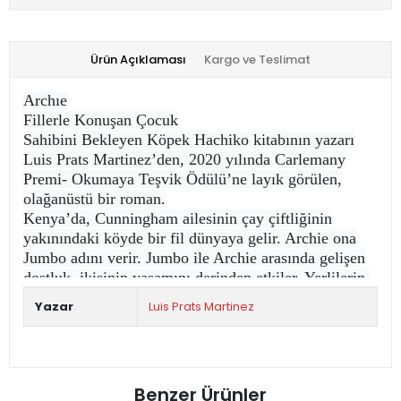
Ürün Açıklaması
Kargo ve Teslimat
Archıe
Fillerle Konuşan Çocuk
Sahibini Bekleyen Köpek Hachiko kitabının yazarı
Luis Prats Martinez’den, 2020 yılında Carlemany
Premi- Okumaya Teşvik Ödülü’ne layık görülen,
olağanüstü bir roman.
Kenya’da, Cunningham ailesinin çay çiftliğinin
yakınındaki köyde bir fil dünyaya gelir. Archie ona
Jumbo adını verir. Jumbo ile Archie arasında gelişen
dostluk, ikisinin yaşamını derinden etkiler. Yerlilerin,
yabancı uyruklulara saldırması üzerine Archie,
Yazar
Luis Prats Martinez
ailesiyle birlikte Afrika'yı terk edip Londra'ya gitmek
zorunda kalır. Büyüyüp gelişen Jumbo ise sürüsünü
kurtarmaya çalışırken avcılar tarafından yakalanır,
günler sonra gözlerini Londra’daki bir sirkte açar...
Benzer Ürünler