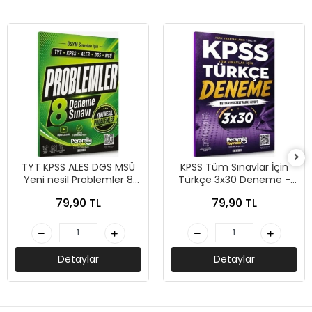
TYT KPSS ALES DGS MSÜ
KPSS Tüm Sınavlar İçin
Yeni nesil Problemler 8
Türkçe 3x30 Deneme -
Deneme - Peramila
Peramila Yayıncılık
79,90 TL
79,90 TL
Yayıncılık
Detaylar
Detaylar