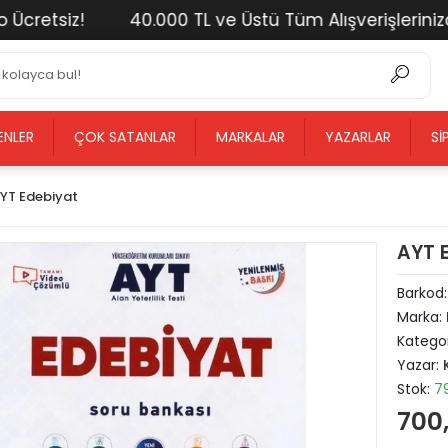
etsiz!
40.000 TL ve Üstü Tüm Alışverişlerinizde K
ENLER
ÇOK SATANLAR
MARKALAR
YAZARLAR
SI
YT Edebiyat
AYT E
Barkod
Marka:
Kategor
Yazar:
Stok:
7
700