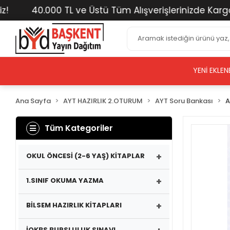
40.000 TL ve Üstü Tüm Alışverişlerinizde Kargo Ücr
YENI EKLEN
Ana Sayfa
AYT HAZIRLIK 2.OTURUM
AYT Soru Bankası
A
Tüm Kategoriler
+
OKUL ÖNCESİ (2-6 YAŞ) KİTAPLAR
+
1.SINIF OKUMA YAZMA
+
BİLSEM HAZIRLIK KİTAPLARI
İOKBS BURSLULUK SINAVI