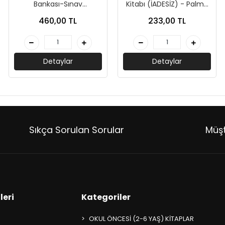
Bankası-Sınav
Kitabı (İADESİZ) - Palme
Kalitesinde-Sınav
Yayınları
460,00 TL
233,00 TL
Yayınları
Detaylar
Detaylar
Sıkça Sorulan Sorular
Müşt
leri
Kategoriler
OKUL ÖNCESİ (2-6 YAŞ) KİTAPLAR