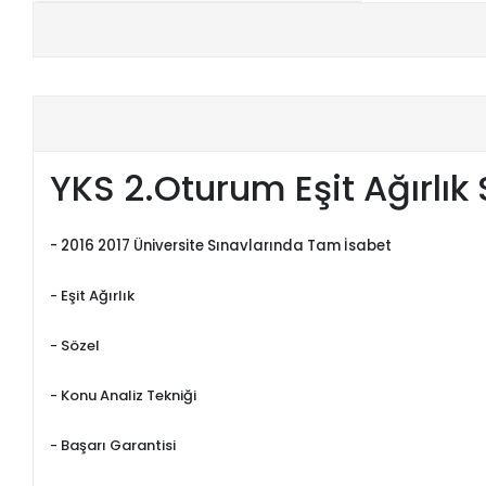
+
E-KPSS KİTAPLARI
+
DGS KİTAPLARI
+
ALES KİTAPLARI
YKS 2.Oturum Eşit Ağırlık
+
YDS - YÖKDİL HAZIRLIK KİTAPLARI
ASKERİ LİSE - PMYO KİTAPLARI
- 2016 2017 Üniversite Sınavlarında Tam İsabet
YÖS KİTAPLARI
- Eşit Ağırlık
DHBT HAZIRLIK KİTAPLARI
- Sözel
GYS HAZIRLIK KİTAPLARI
- Konu Analiz Tekniği
SPK HAZIRLIK KİTAPLARI
- Başarı Garantisi