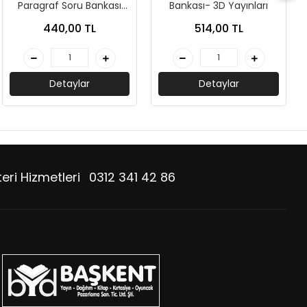
Paragraf Soru Bankası
Bankası- 3D Yayınları
(İADESİZ) - Palme
440,00 TL
514,00 TL
Yayınları
Detaylar
Detaylar
eri Hizmetleri
0312 341 42 86