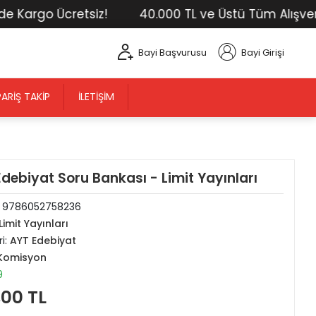
argo Ücretsiz!
40.000 TL ve Üstü Tüm Alışverişler
Bayi Başvurusu
Bayi Girişi
PARIŞ TAKIP
İLETIŞIM
debiyat Soru Bankası - Limit Yayınları
:
9786052758236
Limit Yayınları
i:
AYT Edebiyat
Komisyon
9
,00 TL