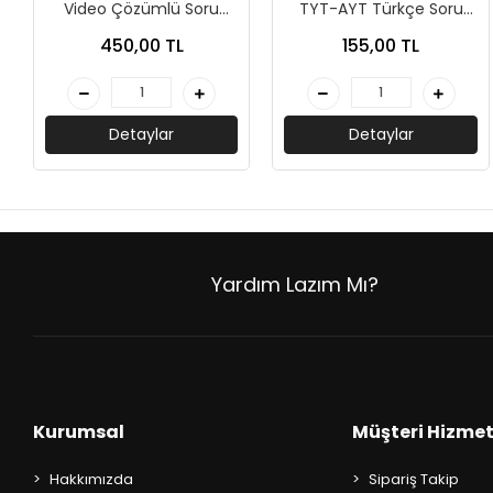
Video Çözümlü Soru
TYT-AYT Türkçe Soru
AKIL OYUNLARI + PUZZLE
Bankası-Limit Yayınları
Bankası-Karekök
450,00 TL
155,00 TL
Yayınları
CEP KİTAPLARI
+
SÖZLÜK ÇEŞİTLERİ
Detaylar
Detaylar
+
ATLAS ÇEŞİTLERİ
+
KUR'AN-I KERİM - YASİN-İ ŞERİF
KONUŞMA KLAVUZLARI
Yardım Lazım Mı?
Kurumsal
Müşteri Hizmet
Hakkımızda
Sipariş Takip