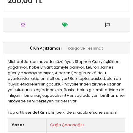
200,00 TL
Ürün Açıklaması
Kargo ve Teslimat
Michael Jordan havada süzülüyor, Stephen Curry üçlükleri
yağdırıyor, Kobe Bryant azmiyle parlıyor, LeBron James
gücüyle sahayı sarsıyor, Alperen Şengün zekâ dolu
oyunlarıyla rakiplerini alt ediyor! Bu kitapta, basketbolun en
büyük efsanelerinin çocukluk hayallerinden zirveye uzanan
yolculuklarını keşfedeceksin. Basketbolun gizemli tarihine de
ihtişamlı bir smaç yapacaksın! Her sayfada yeni bir ilham, her
hikâyede seni bekleyen bir ders var.
Top artık sende! Kim bilir, belki de sıradaki efsane sensin!
Yazar
Çağrı Çobanoğlu