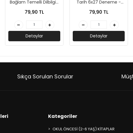
Bağlam Temelli Dilbilgisi
Tarih 6x27 Deneme -
10 Deneme - Peramila
Peramila Yayıncılık
79,90 TL
79,90 TL
Yayıncılık
Detaylar
Detaylar
Sıkça Sorulan Sorular
Müşt
leri
Kategoriler
OKUL ÖNCESİ (2-6 YAŞ) KİTAPLAR