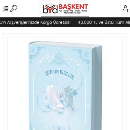
 Alışverişlerinizde Kargo Ücretsiz!
40.000 TL ve Üstü Tüm Alışv