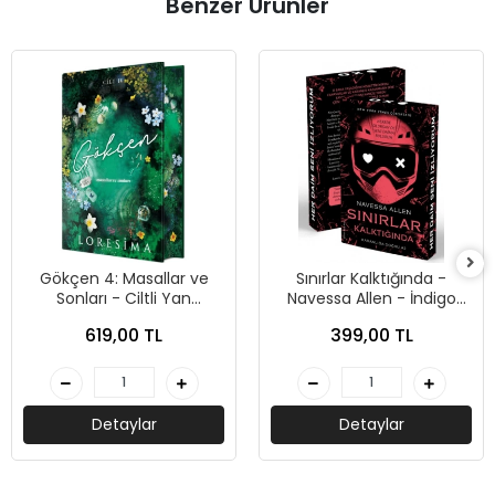
Benzer Ürünler
Gökçen 4: Masallar ve
Sınırlar Kalktığında -
Sonları - Ciltli Yan
Navessa Allen - İndigo
Boyamalı - Loresima -
Kitap
619,00 TL
399,00 TL
Ephesus Yayınları
Detaylar
Detaylar