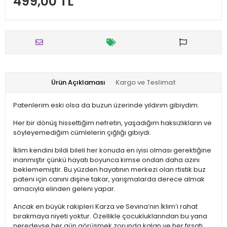
499,00 TL
Ürün Açıklaması
Kargo ve Teslimat
Patenlerim eski olsa da buzun üzerinde yıldırım gibiydim.
Her bir dönüş hissettiğim nefretin, yaşadığım haksızlıkların ve
söyleyemediğim cümlelerin çığlığı gibiydi.
İklim kendini bildi bileli her konuda en iyisi olması gerektiğine
inanmıştır çünkü hayatı boyunca kimse ondan daha azını
beklememiştir. Bu yüzden hayatının merkezi olan rtistik buz
pateni için canını dişine takar, yarışmalarda derece almak
amacıyla elinden geleni yapar.
Ancak en büyük rakipleri Karza ve Sevina’nın İklim’i rahat
bırakmaya niyeti yoktur. Özellikle çocukluklarından bu yana
neredeyse her gün görüşmek zorunda kalan ve her fırsatı