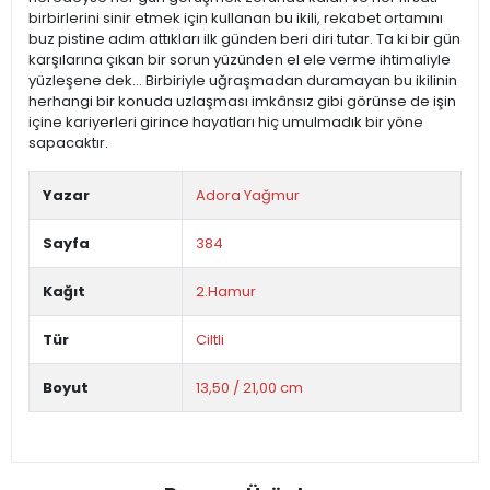
birbirlerini sinir etmek için kullanan bu ikili, rekabet ortamını
buz pistine adım attıkları ilk günden beri diri tutar. Ta ki bir gün
karşılarına çıkan bir sorun yüzünden el ele verme ihtimaliyle
yüzleşene dek… Birbiriyle uğraşmadan duramayan bu ikilinin
herhangi bir konuda uzlaşması imkânsız gibi görünse de işin
içine kariyerleri girince hayatları hiç umulmadık bir yöne
sapacaktır.
Yazar
Adora Yağmur
Sayfa
384
Kağıt
2.Hamur
Tür
Ciltli
Boyut
13,50 / 21,00 cm