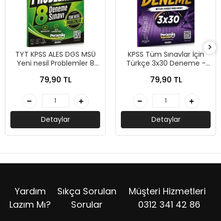
TYT KPSS ALES DGS MSÜ
KPSS Tüm Sınavlar İçin
Yeni nesil Problemler 8
Türkçe 3x30 Deneme -
Deneme - Peramila
Peramila Yayıncılık
79,90 TL
79,90 TL
Yayıncılık
Detaylar
Detaylar
Yardım
Sıkça Sorulan
Müşteri Hizmetleri
Lazım Mı?
Sorular
0312 341 42 86