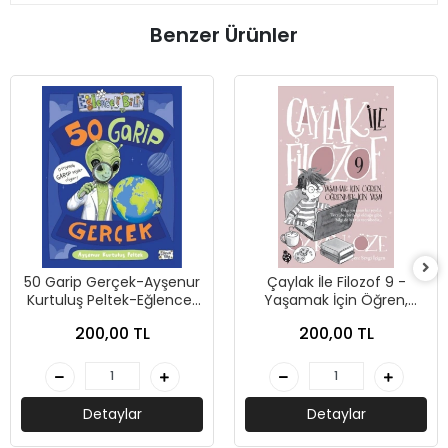
Benzer Ürünler
50 Garip Gerçek-Ayşenur
Çaylak İle Filozof 9 -
Kurtuluş Peltek-Eğlenceli
Yaşamak İçin Öğren,
Bilgi Yayınları
Öğrenmek İçin Yaşa -
200,00 TL
200,00 TL
Özkan Öze - Uğurböceği
Yayınları
Detaylar
Detaylar