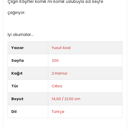
Çılgın Kâşifler komik mi komik üslubuyla sizi keşfe
çağırıyor.
İyi okumalar...
Yazar
Yusuf Asal
Sayfa
200
Kağıt
2.Hamur
Tür
Ciltsiz
Boyut
14,00 / 21,00 cm
Dil
Türkçe