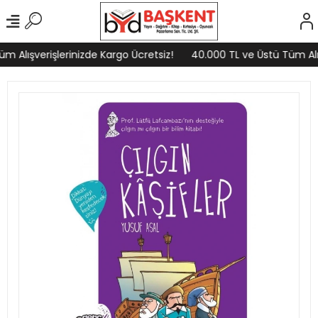
 Alışverişlerinizde Kargo Ücretsiz!
40.000 TL ve Üstü Tüm Alışv