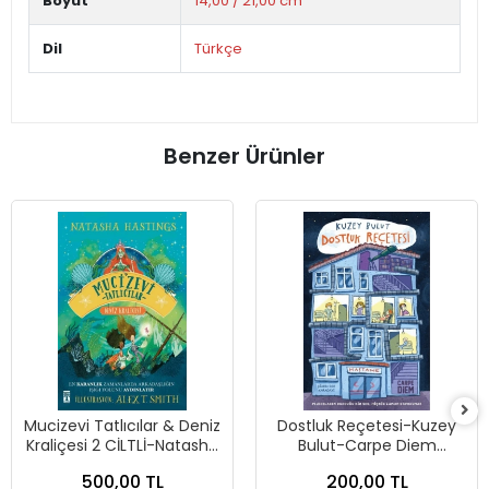
Boyut
14,00 / 21,00 cm
Dil
Türkçe
Benzer Ürünler
Mucizevi Tatlıcılar & Deniz
Dostluk Reçetesi-Kuzey
Kraliçesi 2 CİLTLİ-Natasha
Bulut-Carpe Diem
Hastings-Genç Timaş
Kitapları
500,00 TL
200,00 TL