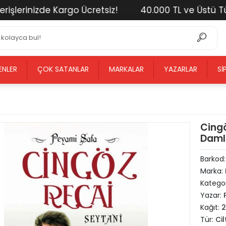
erinizde Kargo Ücretsiz!
40.000 TL ve Üstü Tüm Al
ENLER
ÇOK SATANLAR
MARKALAR
YAZARLAR
SI
Cing
Damla
Barkod
Marka:
Kategor
Yazar:
Kağıt:
Tür:
Cil