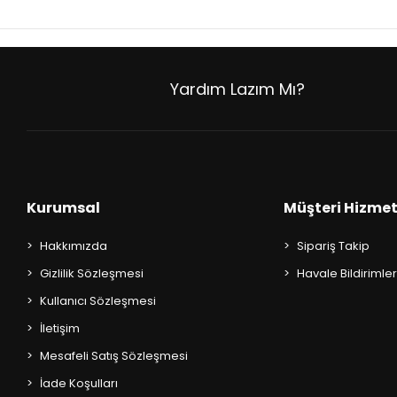
AKIL OYUNLARI + PUZZLE
CEP KİTAPLARI
Yardım Lazım Mı?
+
SÖZLÜK ÇEŞİTLERİ
+
ATLAS ÇEŞİTLERİ
+
KUR'AN-I KERİM - YASİN-İ ŞERİF
Kurumsal
Müşteri Hizmet
KONUŞMA KLAVUZLARI
Hakkımızda
Sipariş Takip
Gizlilik Sözleşmesi
Havale Bildirimler
Kullanıcı Sözleşmesi
İletişim
Mesafeli Satış Sözleşmesi
İade Koşulları