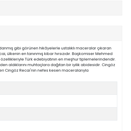
anmış gibi görünen hikâyelerle ustalıklı maceralar çıkaran
ecai, ülkenin en tanınmış kibar hırsızıdır. Başkomiser Mehmed
 özellikleriyle Türk edebiyatının en meşhur tiplemelerindendir.
n aldıklarını muhtaçlara dağıtan bir iyilik abidesidir. Cingöz
izleri Cingöz Recai'nin nefes kesen maceralarıyla