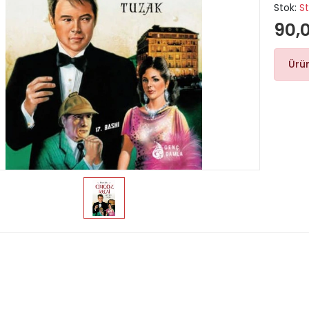
Stok:
S
90,
Ürü