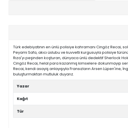
+
E-KPSS KİTAPLARI
+
DGS KİTAPLARI
+
ALES KİTAPLARI
Türk edebiyatının en ünlü polisiye kahramanı Cingöz Recai, so
+
YDS - YÖKDİL HAZIRLIK KİTAPLARI
Peyami Safa, akıcı üslubu ve kuvvetli kurgusuyla polisiye türün
Rıza'yı peşinden koşturan, dünyaca ünlü dedektif Sherlock Holme
Cingöz Recai, helal para kazanmış kimselere dokunmayıp serveti
ASKERİ LİSE - PMYO KİTAPLARI
Recai, kendi asayiş anlayışıyla Fransızların Arsen Lüpen'ine, İ
buluşturmaktan mutluluk duyarız.
YÖS KİTAPLARI
Yazar
DHBT HAZIRLIK KİTAPLARI
Kağıt
GYS HAZIRLIK KİTAPLARI
Tür
SPK HAZIRLIK KİTAPLARI