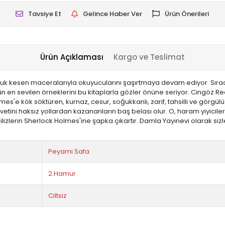
Tavsiye Et
Gelince Haber Ver
Ürün Önerileri
Ürün Açıklaması
Kargo ve Teslimat
luk kesen maceralarıyla okuyucularını şaşırtmaya devam ediyor. Sırad
ün en sevilen örneklerini bu kitaplarla gözler önüne seriyor. Cingöz R
s'e kök söktüren, kurnaz, cesur, soğukkanlı, zarif, tahsilli ve görgülü
ni haksız yollardan kazananların baş belası olur. O, haram yiyicilerde
ngilizlerin Sherlock Holmes'ine şapka çıkartır. Damla Yayınevi olarak s
Peyami Safa
2.Hamur
Ciltsiz