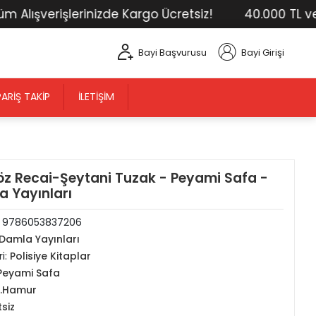
ışverişlerinizde Kargo Ücretsiz!
40.000 TL ve Üst
Bayi Başvurusu
Bayi Girişi
PARIŞ TAKIP
İLETIŞIM
öz Recai-Şeytani Tuzak - Peyami Safa -
 Yayınları
:
9786053837206
Damla Yayınları
i:
Polisiye Kitaplar
Peyami Safa
2.Hamur
tsiz