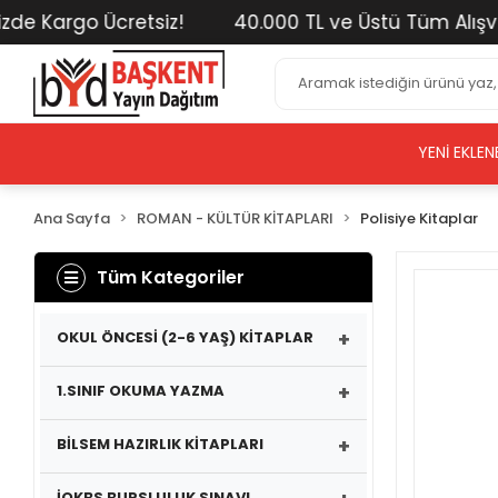
 Kargo Ücretsiz!
40.000 TL ve Üstü Tüm Alışverişl
YENI EKLEN
Ana Sayfa
ROMAN - KÜLTÜR KİTAPLARI
Polisiye Kitaplar
Tüm Kategoriler
+
OKUL ÖNCESİ (2-6 YAŞ) KİTAPLAR
+
1.SINIF OKUMA YAZMA
+
BİLSEM HAZIRLIK KİTAPLARI
İOKBS BURSLULUK SINAVI