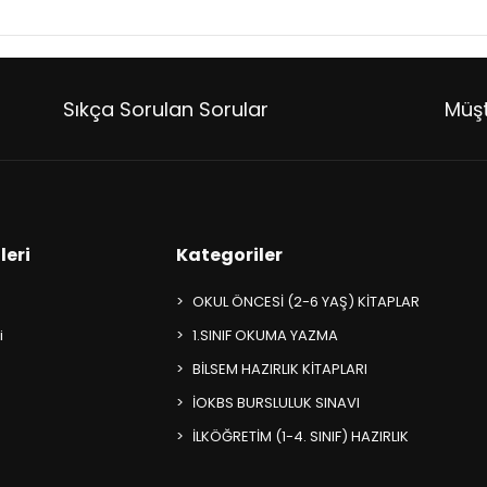
Sıkça Sorulan Sorular
Müşt
leri
Kategoriler
OKUL ÖNCESİ (2-6 YAŞ) KİTAPLAR
i
1.SINIF OKUMA YAZMA
BİLSEM HAZIRLIK KİTAPLARI
İOKBS BURSLULUK SINAVI
İLKÖĞRETİM (1-4. SINIF) HAZIRLIK