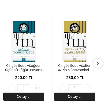
Cingöz Recai-Sağdan
Cingöz Recai-Sultan
Üçüncü Söğüt-Peyami
Azizin Mücevherleri -
Safa- Ötüken Neşriyat
Peyami Safa - Ötüken
220,00 TL
230,00 TL
Neşriyat
Detaylar
Detaylar