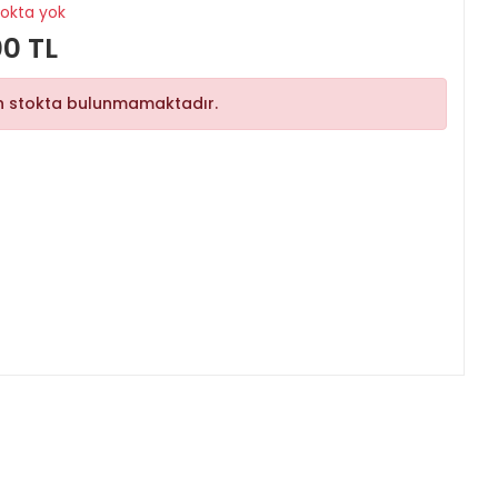
tokta yok
00 TL
n stokta bulunmamaktadır.