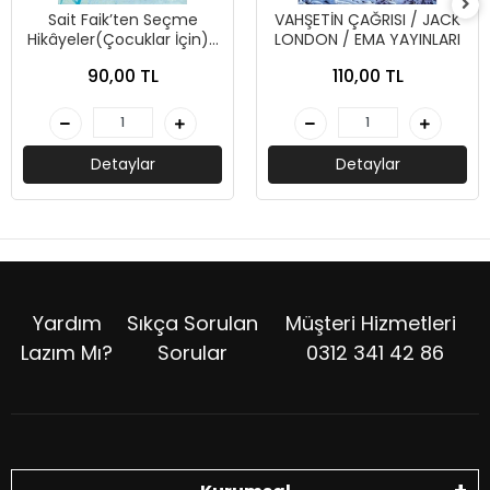
Sait Faik’ten Seçme
VAHŞETİN ÇAĞRISI / JACK
Hikâyeler(Çocuklar İçin)-
LONDON / EMA YAYINLARI
Sait Faik Abasıyanık-Can
90,00 TL
110,00 TL
Çocuk
Detaylar
Detaylar
Yardım
Sıkça Sorulan
Müşteri Hizmetleri
Lazım Mı?
Sorular
0312 341 42 86