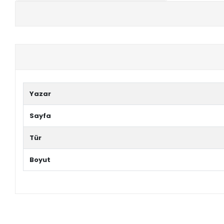
+
E-KPSS KİTAPLARI
+
DGS KİTAPLARI
+
ALES KİTAPLARI
+
YDS - YÖKDİL HAZIRLIK KİTAPLARI
Yazar
ASKERİ LİSE - PMYO KİTAPLARI
Sayfa
YÖS KİTAPLARI
Tür
DHBT HAZIRLIK KİTAPLARI
Boyut
GYS HAZIRLIK KİTAPLARI
SPK HAZIRLIK KİTAPLARI