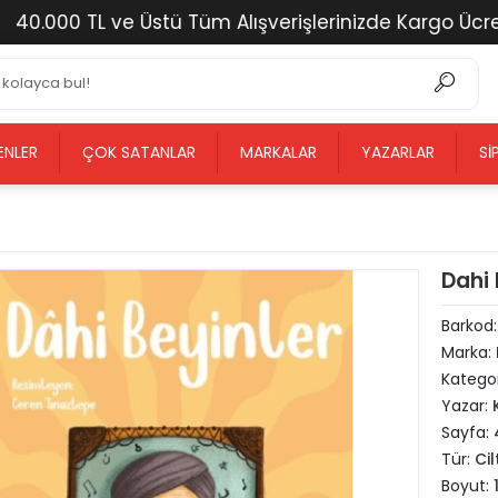
.000 TL ve Üstü Tüm Alışverişlerinizde Kargo Ücretsiz
ENLER
ÇOK SATANLAR
MARKALAR
YAZARLAR
SI
Dahi
Barkod
Marka:
Kategor
Yazar:
Sayfa:
Tür:
Cil
Boyut: