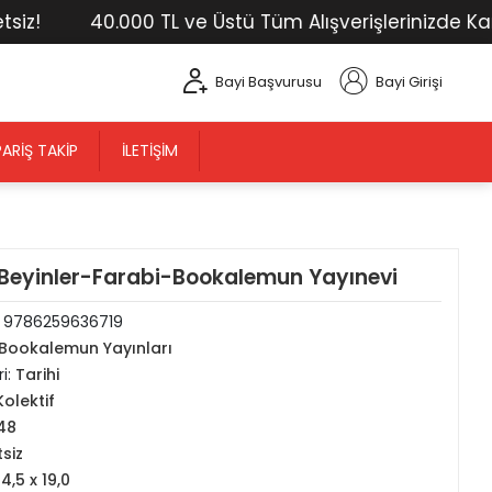
!
40.000 TL ve Üstü Tüm Alışverişlerinizde Kargo 
Bayi Başvurusu
Bayi Girişi
PARIŞ TAKIP
İLETIŞIM
 Beyinler-Farabi-Bookalemun Yayınevi
:
9786259636719
Bookalemun Yayınları
i:
Tarihi
Kolektif
48
tsiz
14,5 x 19,0