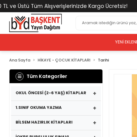
ve Üstü Tüm Alışverişlerinizde Kargo Ücretsiz!
40
YENI EKLEN
Ana Sayfa
HİKAYE - ÇOCUK KİTAPLARI
Tarihi
Tüm Kategoriler
+
OKUL ÖNCESİ (2-6 YAŞ) KİTAPLAR
+
1.SINIF OKUMA YAZMA
+
BİLSEM HAZIRLIK KİTAPLARI
İOKBS BURSLULUK SINAVI