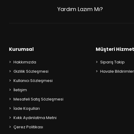
AKIL OYUNLARI + PUZZLE
Yardım Lazım Mı?
CEP KİTAPLARI
+
SÖZLÜK ÇEŞİTLERİ
+
ATLAS ÇEŞİTLERİ
Kurumsal
Müşteri Hizmet
+
KUR'AN-I KERİM - YASİN-İ ŞERİF
Hakkımızda
Sipariş Takip
Gizlilik Sözleşmesi
Havale Bildirimler
KONUŞMA KLAVUZLARI
Kullanıcı Sözleşmesi
İletişim
Mesafeli Satış Sözleşmesi
İade Koşulları
Kvkk Aydınlatma Metni
Çerez Politikası