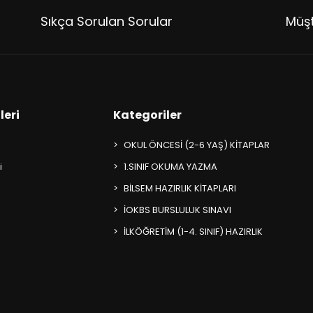
Sıkça Sorulan Sorular
Müşt
leri
Kategoriler
OKUL ÖNCESİ (2-6 YAŞ) KİTAPLAR
i
1.SINIF OKUMA YAZMA
BİLSEM HAZIRLIK KİTAPLARI
İOKBS BURSLULUK SINAVI
İLKÖĞRETİM (1-4. SINIF) HAZIRLIK