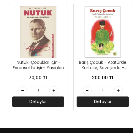
+
ÜNİVERSİTE DERS KİTAPLARI
+
ROMAN - KÜLTÜR KİTAPLARI
+
HİKAYE - ÇOCUK KİTAPLARI
+
KUTULU SETLER
İNGİLİZCE HİKAYE KİTAPLARI
Nutuk-Çocuklar İçin-
Barış Çocuk - Atatürkle
Evrensel İletişim Yayınları
Kurtuluş Savaşında -
ALMANCA HİKAYE KİTAPLARI
Bilgin Adalı - Can Çocuk
70,00 TL
200,00 TL
MANGA - ÇİZGİ ROMAN
FUTBOL - SPORCU KİTAPLARI
Detaylar
Detaylar
+
HOBİ - BULMACA KİTAPLARI
BOYAMA - MANDALA KİTAPLARI