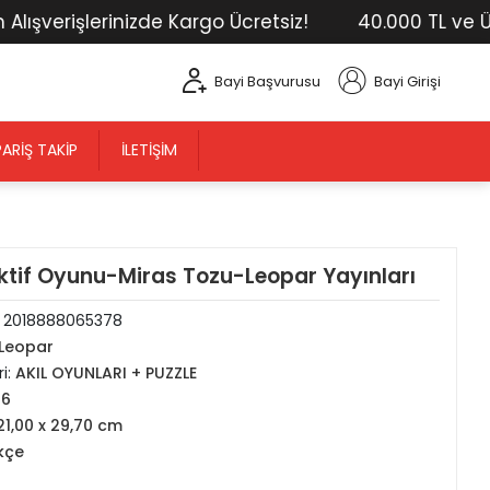
rişlerinizde Kargo Ücretsiz!
40.000 TL ve Üstü Tü
Bayi Başvurusu
Bayi Girişi
PARIŞ TAKIP
İLETIŞIM
ktif Oyunu-Miras Tozu-Leopar Yayınları
:
2018888065378
Leopar
i:
AKIL OYUNLARI + PUZZLE
16
21,00 x 29,70 cm
kçe