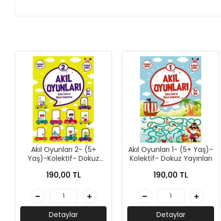
AKIL OYUNLARI + PUZZLE
CEP KİTAPLARI
+
SÖZLÜK ÇEŞİTLERİ
+
ATLAS ÇEŞİTLERİ
+
KUR'AN-I KERİM - YASİN-İ ŞERİF
KONUŞMA KLAVUZLARI
Akıl Oyunları 2- (5+
Akıl Oyunları 1- (5+ Yaş)-
Yaş)-Kolektif- Dokuz
Kolektif- Dokuz Yayınları
Yayınları
190,00 TL
190,00 TL
Detaylar
Detaylar