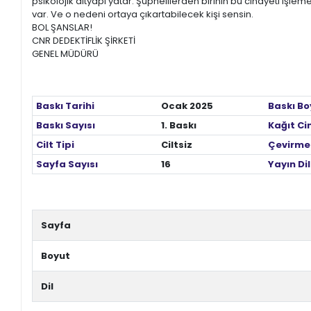
+
ÜNİVERSİTE DERS KİTAPLARI
psikolojik altyapı yatar. Şüphelilerden birinin bu cinayeti işleme
var. Ve o nedeni ortaya çıkartabilecek kişi sensin.
BOL ŞANSLAR!
+
ROMAN - KÜLTÜR KİTAPLARI
CNR DEDEKTİFLİK ŞİRKETİ
GENEL MÜDÜRÜ
+
HİKAYE - ÇOCUK KİTAPLARI
+
KUTULU SETLER
Baskı Tarihi
Ocak 2025
Baskı Bo
Baskı Sayısı
1. Baskı
Kağıt Ci
İNGİLİZCE HİKAYE KİTAPLARI
Cilt Tipi
Ciltsiz
Çevirme
ALMANCA HİKAYE KİTAPLARI
Sayfa Sayısı
16
Yayın Dil
MANGA - ÇİZGİ ROMAN
Sayfa
FUTBOL - SPORCU KİTAPLARI
Boyut
+
HOBİ - BULMACA KİTAPLARI
Dil
BOYAMA - MANDALA KİTAPLARI