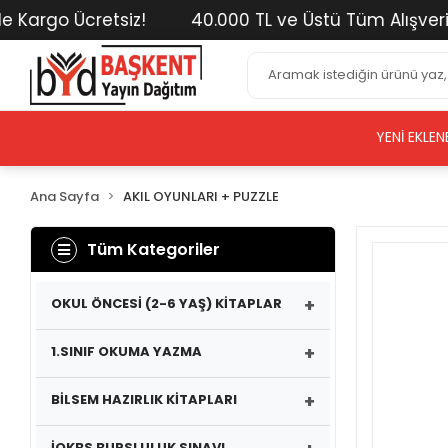
go Ücretsiz!
40.000 TL ve Üstü Tüm Alışverişlerin
YENI EKLEN
Ana Sayfa
AKIL OYUNLARI + PUZZLE
Tüm Kategoriler
+
OKUL ÖNCESİ (2-6 YAŞ) KİTAPLAR
+
1.SINIF OKUMA YAZMA
+
BİLSEM HAZIRLIK KİTAPLARI
İOKBS BURSLULUK SINAVI