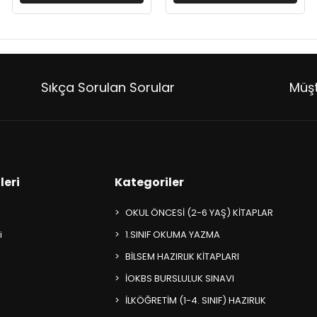
Sıkça Sorulan Sorular
Müşt
leri
Kategoriler
OKUL ÖNCESİ (2-6 YAŞ) KİTAPLAR
i
1.SINIF OKUMA YAZMA
BİLSEM HAZIRLIK KİTAPLARI
İOKBS BURSLULUK SINAVI
İLKÖĞRETİM (1-4. SINIF) HAZIRLIK