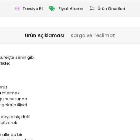
Tavsiye Et
Fiyat Alarmı
Ürün Önerileri
Ürün Açıklaması
Kargo ve Teslimat
üreçte senin gibi
likte:
oruz.
tiraf etmek
duğu hususunda
gelerle illiyet
edeyse hiç delil
ü çözerek
 altında bir