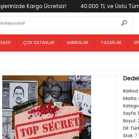
izde Kargo Ücretsiz!
40.000 TL ve Üstü Tüm Alışve
ENLER
ÇOK SATANLAR
MARKALAR
YAZARLAR
SI
Dede
Barkod
Marka:
Kategor
Sayfa:
Boyut:
Dil:
Tür
Stok:
7