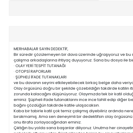
+
E-KPSS KİTAPLARI
+
DGS KİTAPLARI
+
ALES KİTAPLARI
MERHABALAR SAYIN DEDEKTİF,
+
YDS - YÖKDİL HAZIRLIK KİTAPLARI
Bir süredir çözülemeyen bir dava üzerinde uğraşıyoruz ve bu s
çalışma arkadaşlarına ihtiyaç duyuyoruz. Sana bu dosya ile bir
· OLAY YERİ TESPİT TUTANAĞI
ASKERİ LİSE - PMYO KİTAPLARI
· OTOPSİ RAPORLARI
· ŞÜPHELİ İFADE TUTANAKLARI
YÖS KİTAPLARI
ve bu davanın seyrini etkileyebilecek birkaç belge daha veriy
Olay örgüsünü doğru bir şekilde çözebildiğin takdirde katilin i
DHBT HAZIRLIK KİTAPLARI
zorunda kalacağını düşünüyoruz. Olayımızda tek bir katil ol
eminiz. Şüpheli ifade tutanaklarını ince ince tahlil edip diğer bel
bağını çözdüğün takdirde katile ulaşacaksın.
GYS HAZIRLIK KİTAPLARI
Kaba bir tabirle katil çok temiz çalışmış diyebiliriz ardında ner
bırakmamış. Ama sen deneyimli bir dedektifsin olay örgüsün
SPK HAZIRLIK KİTAPLARI
onu itirafa zorlayacağından eminiz.
Çıktığın bu yolda sana başarılar diliyoruz. Unutma her cinayetin