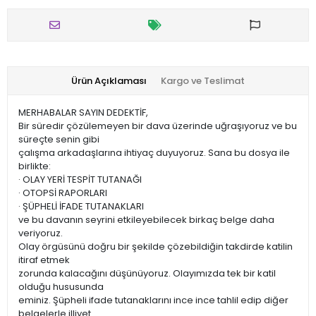
Ürün Açıklaması
Kargo ve Teslimat
MERHABALAR SAYIN DEDEKTİF,
Bir süredir çözülemeyen bir dava üzerinde uğraşıyoruz ve bu
süreçte senin gibi
çalışma arkadaşlarına ihtiyaç duyuyoruz. Sana bu dosya ile
birlikte:
· OLAY YERİ TESPİT TUTANAĞI
· OTOPSİ RAPORLARI
· ŞÜPHELİ İFADE TUTANAKLARI
ve bu davanın seyrini etkileyebilecek birkaç belge daha
veriyoruz.
Olay örgüsünü doğru bir şekilde çözebildiğin takdirde katilin
itiraf etmek
zorunda kalacağını düşünüyoruz. Olayımızda tek bir katil
olduğu hususunda
eminiz. Şüpheli ifade tutanaklarını ince ince tahlil edip diğer
belgelerle illiyet