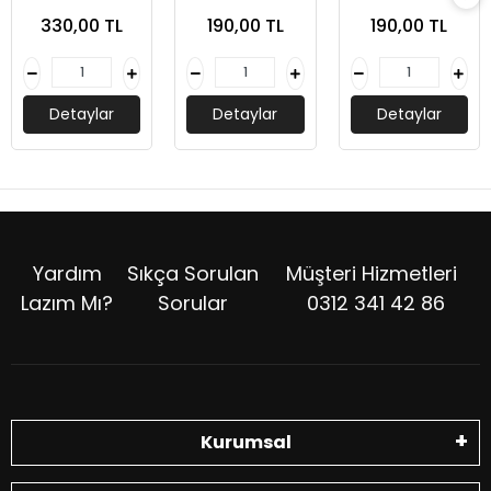
Yılım (Yapboz
Kolektif- Dokuz
Kolektif- Dokuz
330,00 TL
190,00 TL
190,00 TL
ve Kitap Seti)-
Yayınları
Yayınları
Kolektif-Bi Kutu
Oyun
Detaylar
Detaylar
Detaylar
Yardım
Sıkça Sorulan
Müşteri Hizmetleri
Lazım Mı?
Sorular
0312 341 42 86
Kurumsal