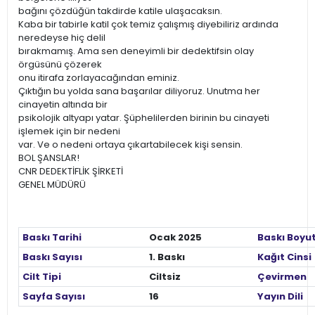
bağını çözdüğün takdirde katile ulaşacaksın.
Kaba bir tabirle katil çok temiz çalışmış diyebiliriz ardında
neredeyse hiç delil
bırakmamış. Ama sen deneyimli bir dedektifsin olay
örgüsünü çözerek
onu itirafa zorlayacağından eminiz.
Çıktığın bu yolda sana başarılar diliyoruz. Unutma her
cinayetin altında bir
psikolojik altyapı yatar. Şüphelilerden birinin bu cinayeti
işlemek için bir nedeni
var. Ve o nedeni ortaya çıkartabilecek kişi sensin.
BOL ŞANSLAR!
CNR DEDEKTİFLİK ŞİRKETİ
GENEL MÜDÜRÜ
Baskı Tarihi
Ocak 2025
Baskı Boyu
Baskı Sayısı
1. Baskı
Kağıt Cinsi
Cilt Tipi
Ciltsiz
Çevirmen
Sayfa Sayısı
16
Yayın Dili