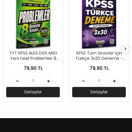
TYT KPSS ALES DGS MSÜ
KPSS Tüm Sınavlar İçin
Yeni nesil Problemler 8
Türkçe 3x30 Deneme -
Deneme - Peramila
Peramila Yayıncılık
79,90 TL
79,90 TL
Yayıncılık
Detaylar
Detaylar