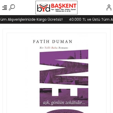
m Alışverişlerinizde Kargo Ücretsiz!
40.000 TL ve Üstü Tüm Alış