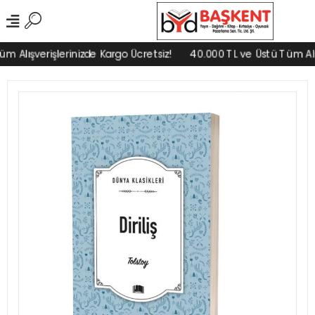
 Alışverişlerinizde Kargo Ücretsiz!
40.000 TL ve Üstü Tüm Alışv