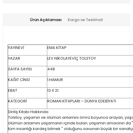
Ürün Açıklaması
Kargo ve Teslimat
YAYINEVİ
EMA KİTAP
YAZAR
LEV NİKOLAYEVİÇ TOLSTOY
SAYFA SAYISI
448
KAĞIT CİNSİ
1.HAMUR
EBAT
13 X 21
KATEGORİ
ROMAN KİTAPLARI – DÜNYA EDEBİYATI
Diriliş Kitabı Hakkında
Tolstoy, yaşamın ve ölümün anlamını ömrü boyunca arayan, ya
ölümün anlamını yaşamanın içinde bulan; yaşamın amacının da "
tüm insanlığı kardeş bilmek " olduğunu savunan büyük bir sanatçı