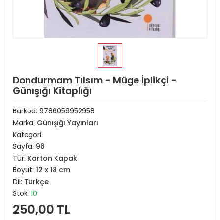
Dondurmam Tılsım - Müge İplikçi -
Günışığı Kitaplığı
Barkod:
9786059952958
Marka:
Günışığı Yayınları
Kategori:
Sayfa:
96
Tür:
Karton Kapak
Boyut:
12 x 18 cm
Dil:
Türkçe
Stok:
10
250,00 TL