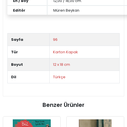
En / Boy
12,00 / 18,00 cm.
Editör
Müren Beykan
Sayfa
96
Tür
Karton Kapak
Boyut
12 x 18 cm
Dil
Türkçe
Benzer Ürünler