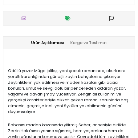
Ürün Açıklaması
Kargo ve Teslimat
Ödüllü yazar Müge İplikçi, yeni çocuk romanında, okurlarını
yeraltı karanlığından güneşli zeytin bahçelerine çıkarıyor.
Zeytinliklerin yok edilmesi ve maden kazaları gibi acıtıcı
konuları, umut ve sevgi dolu bir pencereden aktaran yazar,
yaşamı ve dayanışmayı yüceltiyor. Zengin dil kullanımı ve
gerçekçi karakterleriyle dikkati çeken roman, sorunlarla baş
etmenin; geçmişe inat, yeni öyküler yazabilmenin gücünü
duyumsatıyor.
Babasını maden kazasında yitirmiş Seher, annesiyle birlikte
Zerrin Hala'sının yanına sığınmış, hem yaşamlarını hem de
zeytin ağaçlarını korumaya çalışır. Çevredeki tüm zeytinlikleri