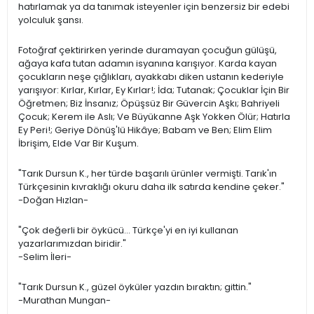
hatırlamak ya da tanımak isteyenler için benzersiz bir edebi
yolculuk şansı.
Fotoğraf çektirirken yerinde duramayan çocuğun gülüşü,
ağaya kafa tutan adamın isyanına karışıyor. Karda kayan
çocukların neşe çığlıkları, ayakkabı diken ustanın kederiyle
yarışıyor: Kırlar, Kırlar, Ey Kırlar!; İda; Tutanak; Çocuklar İçin Bir
Öğretmen; Biz İnsanız; Öpüşsüz Bir Güvercin Aşkı; Bahriyeli
Çocuk; Kerem ile Aslı; Ve Büyükanne Aşk Yokken Ölür; Hatırla
Ey Peri!; Geriye Dönüş'lü Hikâye; Babam ve Ben; Elim Elim
İbrişim, Elde Var Bir Kuşum.
"Tarık Dursun K., her türde başarılı ürünler vermişti. Tarık'ın
Türkçesinin kıvraklığı okuru daha ilk satırda kendine çeker."
-Doğan Hızlan-
"Çok değerli bir öykücü... Türkçe'yi en iyi kullanan
yazarlarımızdan biridir."
-Selim İleri-
"Tarık Dursun K., güzel öyküler yazdın bıraktın; gittin."
-Murathan Mungan-