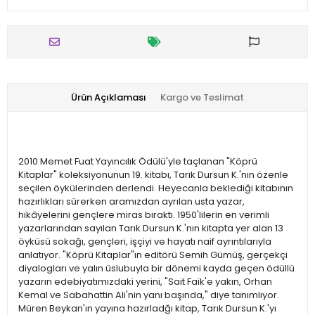
Ürün Açıklaması
Kargo ve Teslimat
2010 Memet Fuat Yayıncılık Ödülü'yle taçlanan "Köprü
Kitaplar" koleksiyonunun 19. kitabı, Tarık Dursun K.'nın özenle
seçilen öykülerinden derlendi. Heyecanla beklediği kitabının
hazırlıkları sürerken aramızdan ayrılan usta yazar,
hikâyelerini gençlere miras bıraktı. 1950'lilerin en verimli
yazarlarından sayılan Tarık Dursun K.'nın kitapta yer alan 13
öyküsü sokağı, gençleri, işçiyi ve hayatı naif ayrıntılarıyla
anlatıyor. "Köprü Kitaplar"ın editörü Semih Gümüş, gerçekçi
diyalogları ve yalın üslubuyla bir dönemi kayda geçen ödüllü
yazarın edebiyatımızdaki yerini, "Sait Faik'e yakın, Orhan
Kemal ve Sabahattin Ali'nin yanı başında," diye tanımlıyor.
Müren Beykan'ın yayına hazırladğı kitap, Tarık Dursun K.'yı