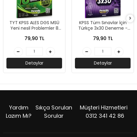
TYT KPSS ALES DGS MSÜ
KPSS Tüm Sınavlar İçin
Yeni nesil Problemler 8
Türkçe 3x30 Deneme -
Deneme - Peramila
Peramila Yayıncılık
79,90 TL
79,90 TL
Yayıncılık
Detaylar
Detaylar
Yardım
Sıkça Sorulan
Müşteri Hizmetleri
Lazım Mı?
Sorular
0312 341 42 86