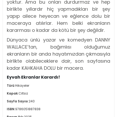
yoktur. Ama bu onları durdurmaz ve hep
birlikte yıllardır hiç yapmadıkları bir şey
yapıp ailece heyecan ve eğlence dolu bir
maceraya atılırlar. Hem belki ekranların
kararması o kadar da kötü bir şey değildir.
Dünyaca ünlü yazar ve komedyen DANNY
WALLACE’tan, bağımlısı olduğumuz
ekranların bir anda hayatımızdan çıkmasıyla
birlikte olabileceklere dair, son sayfasına
kadar KAHKAHA DOLU bir macera.
Eyvah Ekranlar Karardı!
Türü
:
Hikayeler
Kapak
:
Ciltsiz
Sayfa Sayısı
:
240
ISBN
:
9786051887838
Basım Yılı
:
2025