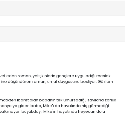
davet eden roman, yetişkinlerin gençlere uyguladığı meslek
mı üzerine düşündüren roman, umut duygusunu besliyor. Gözlem
ematikten ibaret olan babanın tek umursadığı, sayılarla zorluk
Romanya'ya giden baba, Mike'ı da hayatında hiç görmediği
ç kalkmayan büyükdayı, Mike'ın hayatında heyecan dolu