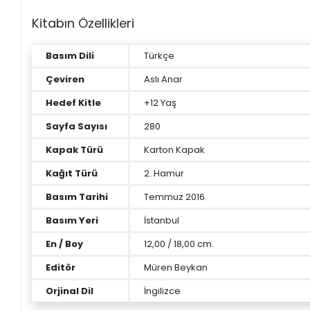
+
ÜNİVERSİTE DERS KİTAPLARI
Kitabın Özellikleri
+
ROMAN - KÜLTÜR KİTAPLARI
Basım Dili
Türkçe
+
HİKAYE - ÇOCUK KİTAPLARI
Çeviren
Aslı Anar
+
KUTULU SETLER
Hedef Kitle
+12 Yaş
Sayfa Sayısı
280
İNGİLİZCE HİKAYE KİTAPLARI
Kapak Türü
Karton Kapak
ALMANCA HİKAYE KİTAPLARI
Kağıt Türü
2. Hamur
MANGA - ÇİZGİ ROMAN
Basım Tarihi
Temmuz 2016
Basım Yeri
İstanbul
FUTBOL - SPORCU KİTAPLARI
En / Boy
12,00 / 18,00 cm.
+
HOBİ - BULMACA KİTAPLARI
Editör
Müren Beykan
BOYAMA - MANDALA KİTAPLARI
Orjinal Dil
İngilizce