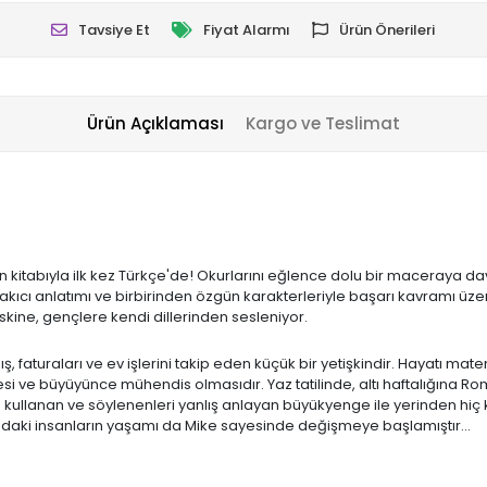
Tavsiye Et
Fiyat Alarmı
Ürün Önerileri
Ürün Açıklaması
Kargo ve Teslimat
an kitabıyla ilk kez Türkçe'de! Okurlarını eğlence dolu bir maceraya 
gusu, akıcı anlatımı ve birbirinden özgün karakterleriyle başarı kavra
rskine, gençlere kendi dillerinden sesleniyor.
, faturaları ve ev işlerini takip eden küçük bir yetişkindir. Hayatı mat
esi ve büyüyünce mühendis olmasıdır. Yaz tatilinde, altı haftalığına 
 kullanan ve söylenenleri yanlış anlayan büyükyenge ile yerinden hi
adaki insanların yaşamı da Mike sayesinde değişmeye başlamıştır...