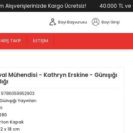
erişlerinizde Kargo Ücretsiz!
40.000 TL ve Üstü T
Bayi Başvurusu
Bayi Girişi
PARIŞ TAKIP
İLETIŞIM
val Mühendisi - Kathryn Erskine - Günışığı
lığı
:
9786059952903
Günışığı Yayınları
i:
280
rton Kapak
12 x 18 cm