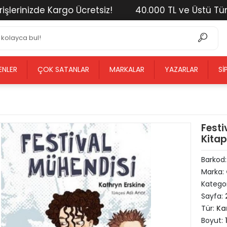
nizde Kargo Ücretsiz!
40.000 TL ve Üstü Tüm Alışv
ENLER
ÇOK SATANLAR
MARKALAR
YAZARLAR
SI
Festi
Kitap
Barkod
Marka:
Kategor
Sayfa:
Tür:
Ka
Boyut: