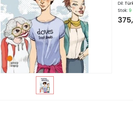
Dil:
Tür
Stok:
9
375