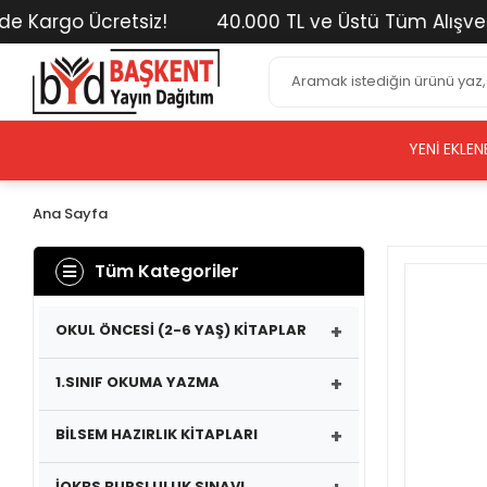
rgo Ücretsiz!
40.000 TL ve Üstü Tüm Alışverişleri
YENI EKLEN
Ana Sayfa
Tüm Kategoriler
+
OKUL ÖNCESİ (2-6 YAŞ) KİTAPLAR
+
1.SINIF OKUMA YAZMA
+
BİLSEM HAZIRLIK KİTAPLARI
İOKBS BURSLULUK SINAVI