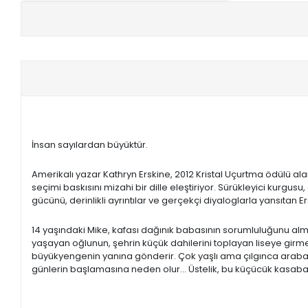
+
E-KPSS KİTAPLARI
+
DGS KİTAPLARI
+
ALES KİTAPLARI
+
YDS - YÖKDİL HAZIRLIK KİTAPLARI
İnsan sayılardan büyüktür.
ASKERİ LİSE - PMYO KİTAPLARI
Amerikalı yazar Kathryn Erskine, 2012 Kristal Uçurtma ödülü al
YÖS KİTAPLARI
seçimi baskısını mizahi bir dille eleştiriyor. Sürükleyici kur
gücünü, derinlikli ayrıntılar ve gerçekçi diyaloglarla yansıtan E
DHBT HAZIRLIK KİTAPLARI
14 yaşındaki Mike, kafası dağınık babasının sorumluluğunu almış
yaşayan oğlunun, şehrin küçük dahilerini toplayan liseye girm
GYS HAZIRLIK KİTAPLARI
büyükyengenin yanına gönderir. Çok yaşlı ama çılgınca araba
günlerin başlamasına neden olur... Üstelik, bu küçücük kasab
SPK HAZIRLIK KİTAPLARI