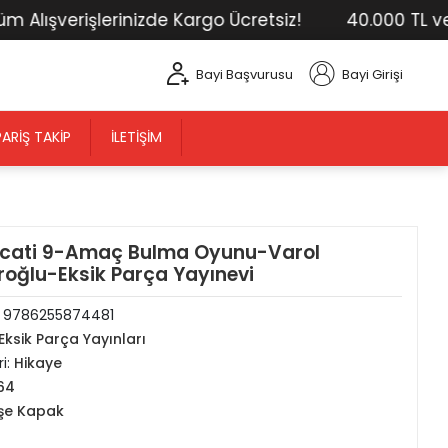
ışverişlerinizde Kargo Ücretsiz!
40.000 TL ve Üst
Bayi Başvurusu
Bayi Girişi
PARIŞ TAKIP
İLETIŞIM
Necati 9-Amaç Bulma Oyunu-Varol
oğlu-Eksik Parça Yayınevi
:
9786255874481
Eksik Parça Yayınları
i:
Hikaye
64
şe Kapak