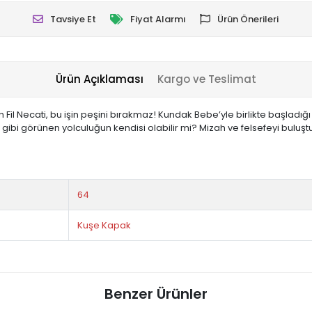
Tavsiye Et
Fiyat Alarmı
Ürün Önerileri
Ürün Açıklaması
Kargo ve Teslimat
en Fil Necati, bu işin peşini bırakmaz! Kundak Bebe’yle birlikte başl
ibi görünen yolculuğun kendisi olabilir mi? Mizah ve felsefeyi buluşt
64
Kuşe Kapak
Benzer Ürünler