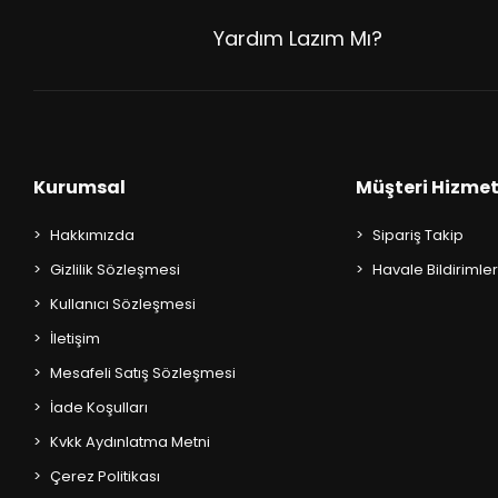
AKIL OYUNLARI + PUZZLE
Yardım Lazım Mı?
CEP KİTAPLARI
+
SÖZLÜK ÇEŞİTLERİ
+
ATLAS ÇEŞİTLERİ
Kurumsal
Müşteri Hizmet
+
KUR'AN-I KERİM - YASİN-İ ŞERİF
Hakkımızda
Sipariş Takip
Gizlilik Sözleşmesi
Havale Bildirimler
KONUŞMA KLAVUZLARI
Kullanıcı Sözleşmesi
İletişim
Mesafeli Satış Sözleşmesi
İade Koşulları
Kvkk Aydınlatma Metni
Çerez Politikası