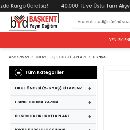
 Kargo Ücretsiz!
40.000 TL ve Üstü Tüm Alışverişl
YENI EKLEN
Ana Sayfa
HİKAYE - ÇOCUK KİTAPLARI
Hikaye
Tüm Kategoriler
+
OKUL ÖNCESİ (2-6 YAŞ) KİTAPLAR
+
1.SINIF OKUMA YAZMA
+
BİLSEM HAZIRLIK KİTAPLARI
İOKBS BURSLULUK SINAVI