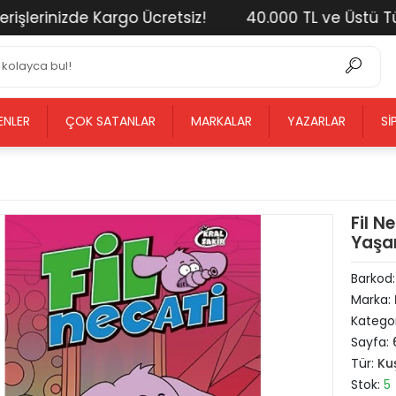
erinizde Kargo Ücretsiz!
40.000 TL ve Üstü Tüm Al
ENLER
ÇOK SATANLAR
MARKALAR
YAZARLAR
SI
Fil 
Yaşar
Barkod
Marka:
Kategor
Sayfa:
Tür:
Ku
Stok:
5