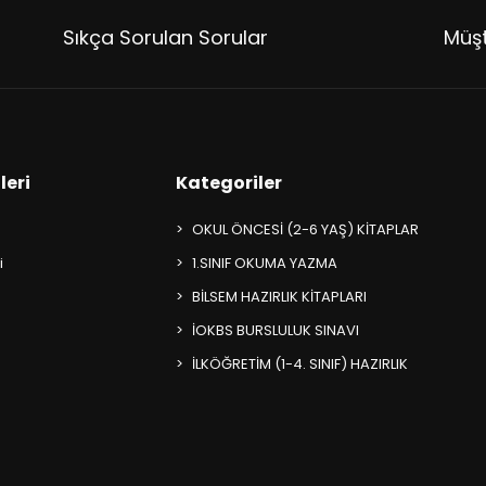
Sıkça Sorulan Sorular
Müşt
leri
Kategoriler
OKUL ÖNCESİ (2-6 YAŞ) KİTAPLAR
i
1.SINIF OKUMA YAZMA
BİLSEM HAZIRLIK KİTAPLARI
İOKBS BURSLULUK SINAVI
İLKÖĞRETİM (1-4. SINIF) HAZIRLIK