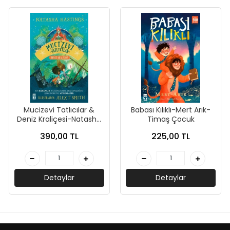
Mucizevi Tatlıcılar &
Babası Kılıklı-Mert Arık-
Deniz Kraliçesi-Natasha
Timaş Çocuk
Hastings-Genç Timaş
390,00 TL
225,00 TL
Detaylar
Detaylar