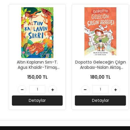
+
ÜNİVERSİTE DERS KİTAPLARI
+
ROMAN - KÜLTÜR KİTAPLARI
+
HİKAYE - ÇOCUK KİTAPLARI
+
KUTULU SETLER
İNGİLİZCE HİKAYE KİTAPLARI
Altın Kaplanın Sırrı-T.
Dopotto Geleceğin Çılgın
Agus Khaidir-Timaş
Arabası-Nalan Aktaş
ALMANCA HİKAYE KİTAPLARI
Çocuk
Sönmez-Timaş Çocuk
150,00 TL
180,00 TL
MANGA - ÇİZGİ ROMAN
FUTBOL - SPORCU KİTAPLARI
Detaylar
Detaylar
+
HOBİ - BULMACA KİTAPLARI
BOYAMA - MANDALA KİTAPLARI