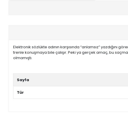
+
E-KPSS KİTAPLARI
+
DGS KİTAPLARI
+
ALES KİTAPLARI
Elektronik sözlükte adının karşısında “anlamsız” yazdığını gör
+
YDS - YÖKDİL HAZIRLIK KİTAPLARI
trenle konuşmaya bile çalışır. Peki ya gerçek amaç, bu saçma g
olmamıştı.
ASKERİ LİSE - PMYO KİTAPLARI
YÖS KİTAPLARI
Sayfa
DHBT HAZIRLIK KİTAPLARI
Tür
GYS HAZIRLIK KİTAPLARI
SPK HAZIRLIK KİTAPLARI