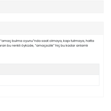
adığı “amaç bulma oyunu”nda saat olmaya, kapı tutmaya, hatta
uran bu renkli öyküde, “amaçsızlık” hiç bu kadar anlamlı