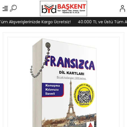
m Alışverişlerinizde Kargo Ücretsiz!
40.000 TL ve Üstü Tüm Alış