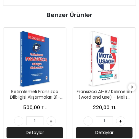
Benzer Ürünler
Betimlemeli Fransızca
Fransızca A1-A2 Kelimeleri
Dilbilgisi Alıştırmaları B1-
(word and use) - Melisa
Yusuf Polat-Özkan
Yücel - Delta Kültür
500,00 TL
220,00 TL
Güngör - Delta Kültür
Yayınevi
Yayınevi
Detaylar
Detaylar