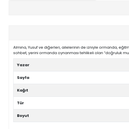
+
E-KPSS KİTAPLARI
+
DGS KİTAPLARI
+
ALES KİTAPLARI
Almina, Yusuf ve diğerleri, ailelerinin de izniyle ormanda, eğit
+
YDS - YÖKDİL HAZIRLIK KİTAPLARI
sohbet, yerini ormanda oynanması tehlikeli olan “doğruluk mu, c
ASKERİ LİSE - PMYO KİTAPLARI
Yazar
YÖS KİTAPLARI
Sayfa
DHBT HAZIRLIK KİTAPLARI
Kağıt
GYS HAZIRLIK KİTAPLARI
Tür
SPK HAZIRLIK KİTAPLARI
Boyut