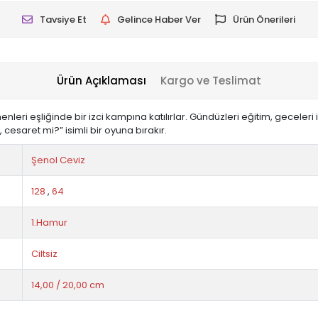
Tavsiye Et
Gelince Haber Ver
Ürün Önerileri
Ürün Açıklaması
Kargo ve Teslimat
menleri eşliğinde bir izci kampına katılırlar. Gündüzleri eğitim, gecele
esaret mi?” isimli bir oyuna bırakır.
Şenol Ceviz
128
,
64
1.Hamur
Ciltsiz
14,00 / 20,00 cm