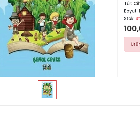
Tür:
Cil
Boyut:
Stok:
S
100,
Ürü