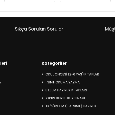
Sıkça Sorulan Sorular
Müşt
leri
Kategoriler
OKUL ÖNCESİ (2-6 YAŞ) KİTAPLAR
i
1.SINIF OKUMA YAZMA
BİLSEM HAZIRLIK KİTAPLARI
İOKBS BURSLULUK SINAVI
İLKÖĞRETİM (1-4. SINIF) HAZIRLIK