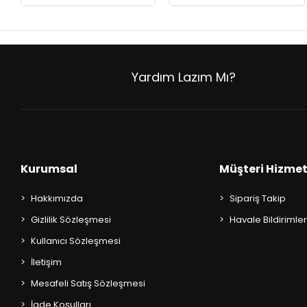
AKIL OYUNLARI + PUZZLE
CEP KİTAPLARI
+
SÖZLÜK ÇEŞİTLERİ
Yardım Lazım Mı?
+
ATLAS ÇEŞİTLERİ
+
KUR'AN-I KERİM - YASİN-İ ŞERİF
Kurumsal
Müşteri Hizmet
KONUŞMA KLAVUZLARI
Hakkımızda
Sipariş Takip
Gizlilik Sözleşmesi
Havale Bildirimler
Kullanıcı Sözleşmesi
İletişim
Mesafeli Satış Sözleşmesi
İade Koşulları