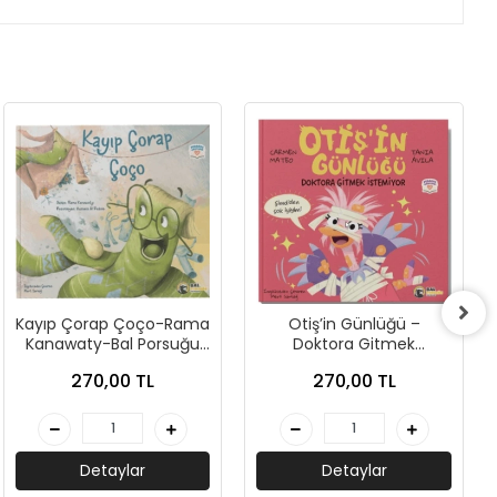
Kayıp Çorap Çoço-Rama
Otiş’in Günlüğü –
Kanawaty-Bal Porsuğu
Doktora Gitmek
Yayınları
İstemiyor-Carmen
270,00 TL
270,00 TL
Mateo-Bal Porsuğu
Detaylar
Detaylar