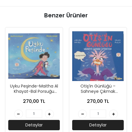
Benzer Ürünler
Uyku Peşinde-Maitha Al
Otiş’in Günlüğü –
Khayat-Bal Porsuğu
Sahneye Çıkmak
Yayınları
İstemiyor-Carmen
270,00 TL
270,00 TL
Mateo-Bal Porsuğu
Detaylar
Detaylar