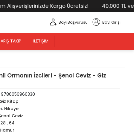
şverişlerinizde Kargo Ücretsiz!
40.000 TL ve Üstü
Bayi Başvurusu
Bayi Girişi
PARIŞ TAKIP
İLETIŞIM
li Ormanın İzcileri - Şenol Ceviz - Giz
:
9786056966330
Giz Kitap
i:
Hikaye
Şenol Ceviz
128
,
64
.Hamur