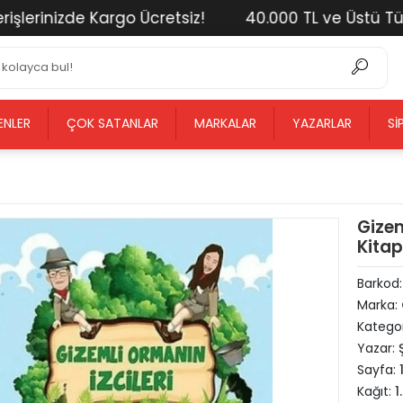
rinizde Kargo Ücretsiz!
40.000 TL ve Üstü Tüm Alı
ENLER
ÇOK SATANLAR
MARKALAR
YAZARLAR
SI
Gizem
Kitap
Barkod
Marka:
Kategor
Yazar:
Sayfa:
Kağıt:
1