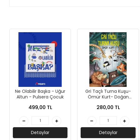
+
ÜNİVERSİTE DERS KİTAPLARI
+
ROMAN - KÜLTÜR KİTAPLARI
+
HİKAYE - ÇOCUK KİTAPLARI
+
KUTULU SETLER
İNGİLİZCE HİKAYE KİTAPLARI
ALMANCA HİKAYE KİTAPLARI
MANGA - ÇİZGİ ROMAN
Ne Olabilir Başka - Uğur
Gri Taçlı Turna Kuşu-
Altun - Pulsera Çocuk
Ömür Kurt- Doğan
FUTBOL - SPORCU KİTAPLARI
Çocuk
499,00 TL
280,00 TL
+
HOBİ - BULMACA KİTAPLARI
BOYAMA - MANDALA KİTAPLARI
Detaylar
Detaylar