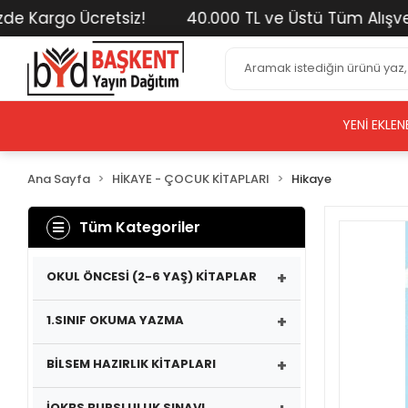
Kargo Ücretsiz!
40.000 TL ve Üstü Tüm Alışverişle
YENI EKLEN
Ana Sayfa
HİKAYE - ÇOCUK KİTAPLARI
Hikaye
Tüm Kategoriler
+
OKUL ÖNCESİ (2-6 YAŞ) KİTAPLAR
+
1.SINIF OKUMA YAZMA
+
BİLSEM HAZIRLIK KİTAPLARI
İOKBS BURSLULUK SINAVI