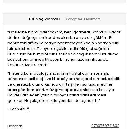
Ürün Açıklaması
Kargo ve Teslimat
“Gözlerine bir müddet baktım; beni görmedi. Sonra bu kadar
derin olduğu için mukaddes olan bu acıya diz çöktüm. Bu
benim tanıdığım Selma’ya benzemeyen kadının sarkan elini
tutmak istedim. Titreyerek çekildim. Bir ölü gibi soğuktu.
Hususuyla bu buz gibi elin üzerindeki soğuk nem vücuduma
buz cehenneminde titreyen bir ruhun azabını ihsas etti.
Zavallı, zavallı Selma!”
“Histeriyi kurmacalaştırması, sinir hastalıklarının temsili,
döneminin psikolojik ve tıbbi söylemine işaret etmesi, estetik
ve anestezik olan arasında girift ilişkileri sunuşu, metinler
arası göndermeleri, müziği ve operayı anlatısına katışıyla
Halide Edib edebiyatının tarihyazımına dahil edilmesi
gereken Heyula, aramızda yeniden dolaşmalıdır.”
- Fatih Altuğ
9789750741692
Barkod: